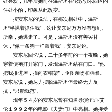
处甚欢，几年后她前往温斯坦在伦敦切尔西区的
住处小酌，印象从此改变。
按安东尼的说法，在那次相处中，温斯
坦“半裸着抓住我”，这让安东尼万万没有想到。
所幸，她逃走了。可是，温斯坦没有善罢甘
休，“像一条狗一样跟着我”，安东尼说。
安东尼回忆说，二十多年前的一个夜晚，她
穿着便袍打开家门，发现温斯坦站在门口。“他
把我推进屋，撞向衣帽架”，企图亲吻和强暴。
安东尼说，她尽力摆脱温斯坦但最终无力反
抗，“只能就范”。
现年５４岁的安东尼曾在知名导演伍迪·艾
伦１９９２年的电影《夫妻们》中亮相。她接受