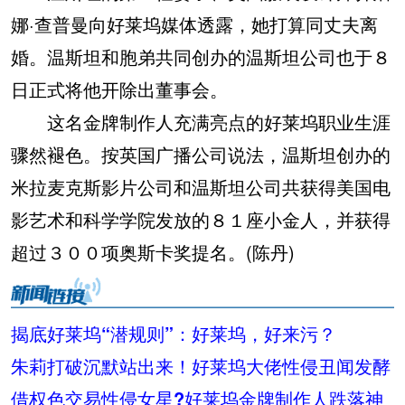
娜·查普曼向好莱坞媒体透露，她打算同丈夫离
婚。温斯坦和胞弟共同创办的温斯坦公司也于８
日正式将他开除出董事会。
这名金牌制作人充满亮点的好莱坞职业生涯
骤然褪色。按英国广播公司说法，温斯坦创办的
米拉麦克斯影片公司和温斯坦公司共获得美国电
影艺术和科学学院发放的８１座小金人，并获得
超过３００项奥斯卡奖提名。(陈丹)
揭底好莱坞“潜规则”：好莱坞，好来污？
朱莉打破沉默站出来！好莱坞大佬性侵丑闻发酵
借权色交易性侵女星?好莱坞金牌制作人跌落神