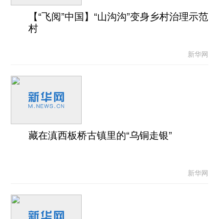
【“飞阅”中国】“山沟沟”变身乡村治理示范
村
新华网
藏在滇西板桥古镇里的“乌铜走银”
新华网