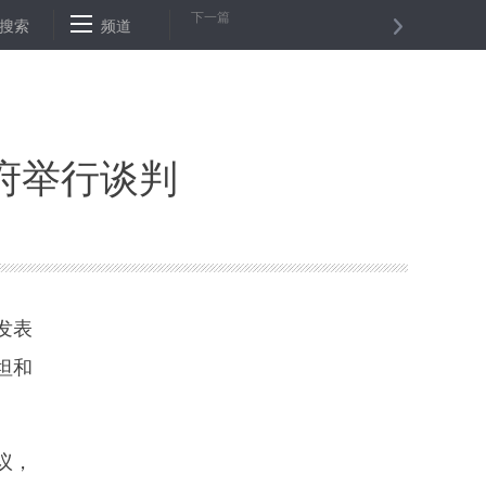
下一篇
铁狼２０１７”第二次多国军演
搜索
频道
土耳其再次延长紧急状态3个月
习
府举行谈判
发表
坦和
议，