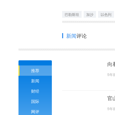
巴勒斯坦
加沙
以色列
新闻
评论
向
推荐
5年
新闻
财经
官
国际
5年
网评