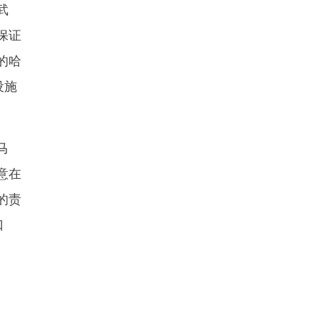
武
保证
的哈
设施
马
意在
的责
口