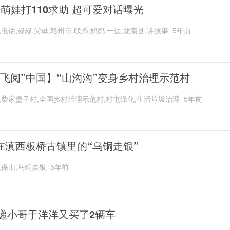
岁萌娃打110求助 超可爱对话曝光
,电话,叔叔,父母,赣州市,联系,妈妈,一边,龙南县,讲故事
5年前
“飞阅”中国】“山沟沟”变身乡村治理示范村
,柴家堡子村,全国乡村治理示范村,村屯绿化,生活垃圾治理
5年前
在滇西板桥古镇里的“乌铜走银”
,保山,乌铜走银
5年前
递小哥于洋洋又买了2辆车