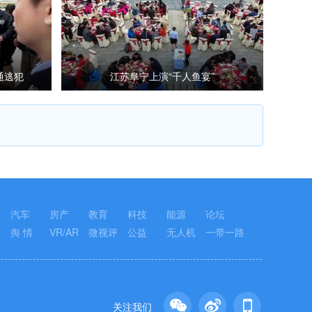
通逃犯
江苏阜宁上演“千人鱼宴”
汽车
房产
教育
科技
能源
论坛
舆 情
VR/AR
微视评
公益
无人机
一带一路
关注我们