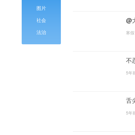
图片
@
社会
法治
寒假
不
5年
舌
5年