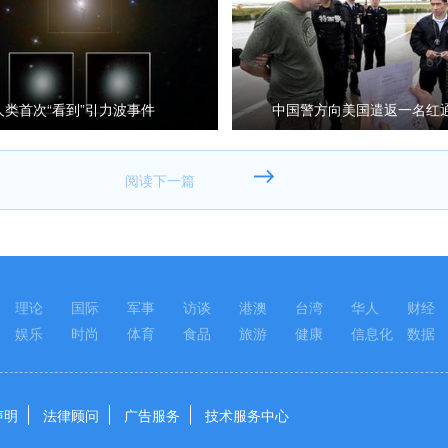
人类首次“看到”引力波事件
中国警方向美国遣返一名红
理论
国际
军事
访谈
港澳
台湾
华人
财经
娱乐
时尚
体育
食品
旅游
健康
信息化
数据
声明
法律顾问
广告服务
技术服务中心