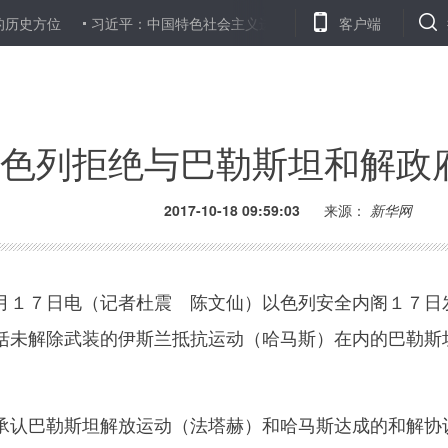
位
习近平：中国特色社会主义进入了新时代
北约在立陶宛举行“
客户端
色列拒绝与巴勒斯坦和解政
2017-10-18 09:59:03
来源：
新华网
１７日电（记者杜震 陈文仙）以色列安全内阁１７日
括未解除武装的伊斯兰抵抗运动（哈马斯）在内的巴勒斯
认巴勒斯坦解放运动（法塔赫）和哈马斯达成的和解协