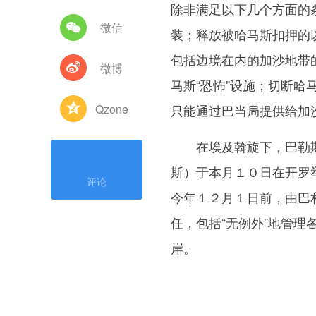
除非满足以下几个方面的
微信
装；释放被哈马斯扣押的
包括边境在内的加沙地带
微博
马斯“恐怖”设施；切断
Qzone
只能通过巴当局提供给加
在埃及斡旋下，巴勒斯
斯）于本月１０日在开罗
评论
今年１２月１日前，由巴
任，包括“无例外”地管
岸。