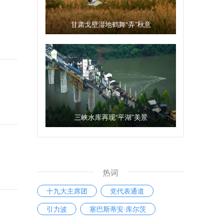
甘肃戈壁湿地鹤舞“弄”秋意
三峡水库再现“平湖”美景
热词
十九大主席团
党代表通道
引力波
塞巴斯蒂安·库尔茨