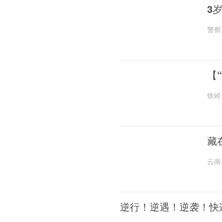
3
警察
【
铁岭
藏
云南
逆行！逆遇！逆袭！快