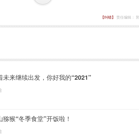
【纠错】
责任编辑： 
着未来继续出发，你好我的“2021”
前
山猕猴“冬季食堂”开饭啦！
前