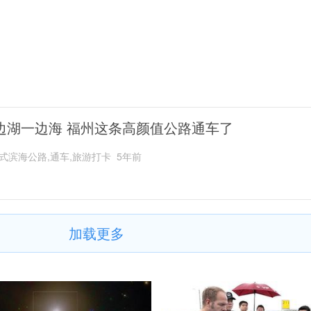
边湖一边海 福州这条高颜值公路通车了
式滨海公路,通车,旅游打卡
5年前
加载更多