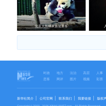
北京大熊猫家族迎新客
时政
地方
法治
高层
人事
思客
网评
图片
视频
彩票
新华社简介
公司官网
联系我们
我要链接
版权
Copyright © 2000 -
2026 XINHUANET.com All Rights Reserved.