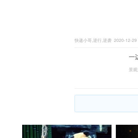
快递小哥,逆行,逆袭
2020-12-29
一
景观