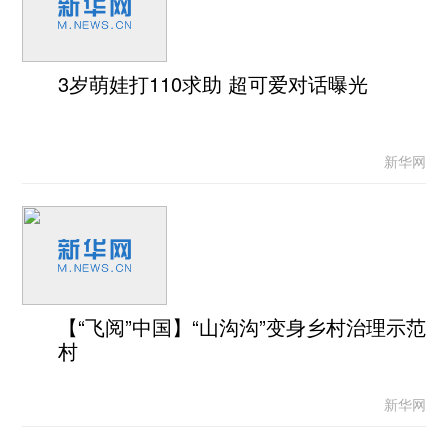
3岁萌娃打110求助 超可爱对话曝光
新华网
【“飞阅”中国】“山沟沟”变身乡村治理示范
村
新华网