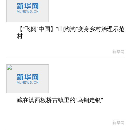
【“飞阅”中国】“山沟沟”变身乡村治理示范
村
新华网
藏在滇西板桥古镇里的“乌铜走银”
新华网