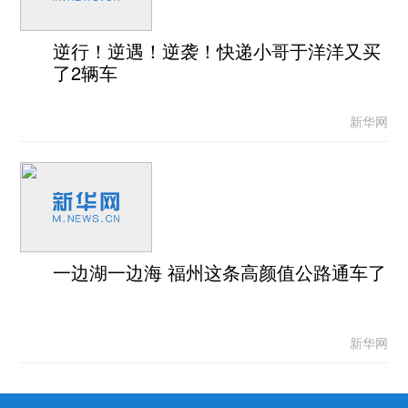
逆行！逆遇！逆袭！快递小哥于洋洋又买
了2辆车
新华网
一边湖一边海 福州这条高颜值公路通车了
新华网