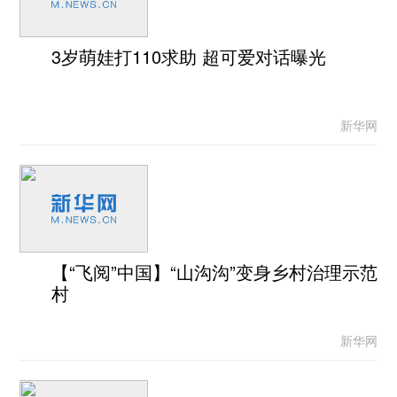
3岁萌娃打110求助 超可爱对话曝光
新华网
【“飞阅”中国】“山沟沟”变身乡村治理示范
村
新华网