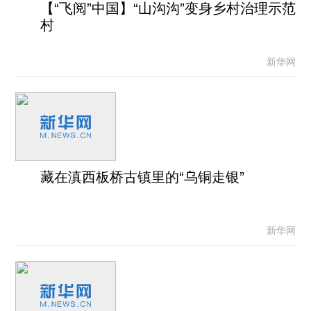
【“飞阅”中国】“山沟沟”变身乡村治理示范
村
新华网
藏在滇西板桥古镇里的“乌铜走银”
新华网