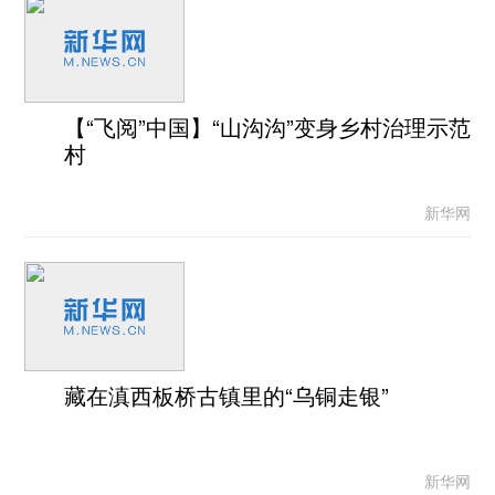
【“飞阅”中国】“山沟沟”变身乡村治理示范
村
新华网
藏在滇西板桥古镇里的“乌铜走银”
新华网