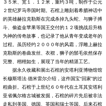
３５米、宽１．１２米，重约３吨，制作于公元
２世纪罗马帝国时期。石棺上雕刻着希腊神话中
的英雄赫拉克勒斯在完成杀掉九头蛇、与狮子搏
斗、偷盗金苹果等国王交付的１２项挑战后升格
为神的传奇故事，也记录了他从青年变成老年的
过程。虽历经约２０００年的风霜，浮雕上赫拉
克勒斯的卷曲发丝、衣褶，狮子的鬃毛依然保存
完整、栩栩如生，展现了当年的精湛工艺。
据永久收藏和展出石棺的安塔利亚博物馆馆
长穆斯塔法·德米雷尔介绍，这件国宝“回家”的过
程曲折。石棺于上世纪６０年代在土耳其安塔利
亚省佩尔格古城被发掘，石棺的碎片先后被非法
走私到美国、德国、英国和瑞士等国。后来石棺