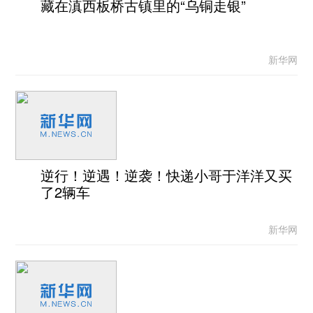
藏在滇西板桥古镇里的“乌铜走银”
新华网
逆行！逆遇！逆袭！快递小哥于洋洋又买
了2辆车
新华网