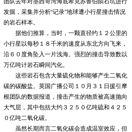
团队去年对墨西哥湾海底希克苏鲁伯陨石坑进行
发掘，采集并分析“记录”地球遭小行星撞击情况
的岩石样本。
据他们推算，当时，一颗直径约１２公里的
小行星以每秒１８千米的速度从东北方向飞来，
沿６０度角坠入一片浅海。强烈的撞击导致数以
万亿吨计岩石瞬间汽化。
这些岩石包含大量硫化物和能够产生二氧化
碳的碳酸盐。英国广播公司１０月３１日援引摩
根团队的数据报道，撞击产生的物质被高速抛向
大气层，其中包括大约３２５０亿吨硫和４２５
０亿吨二氧化碳。
虽然长期而言二氧化碳会造成温室效应，但