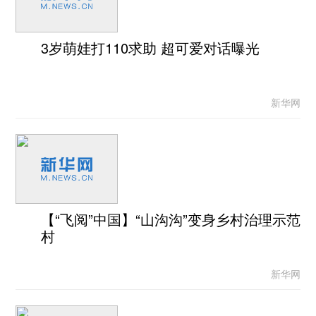
3岁萌娃打110求助 超可爱对话曝光
新华网
【“飞阅”中国】“山沟沟”变身乡村治理示范
村
新华网