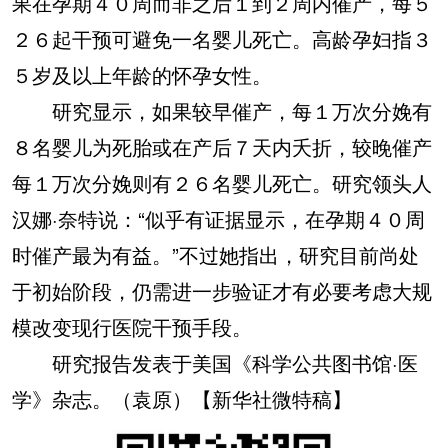
果在孕期４０周而非之后１到２周内催产，每５
２６起干预可避免一名婴儿死亡。高龄孕妇指３
５岁及以上年龄的怀孕女性。
研究显示，如果较早催产，每１万次分娩有
８名婴儿为死胎或在产后７天内夭折，较晚催产
每１万次分娩则有２６名婴儿死亡。研究领头人
汉娜·奈特说：“似乎有证据显示，在孕期４０周
时催产最为有益。”不过她指出，研究目前尚处
于初始阶段，仍需进一步验证才有必要考虑大规
模改变现行医院干预手段。
研究报告发表于美国《科学公共图书馆·医
学》杂志。（袁原）【新华社微特稿】