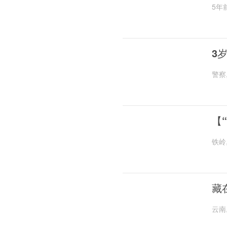
5年
3
警察
【
铁岭
藏
云南