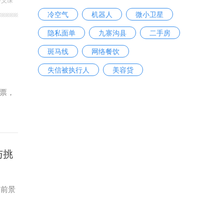
冷空气
机器人
微小卫星
隐私面单
九寨沟县
二手房
斑马线
网络餐饮
失信被执行人
美容贷
票，
与挑
的前景