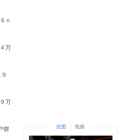
Ｓｎ
４万
.９
９万
炫图
视频
户群
。