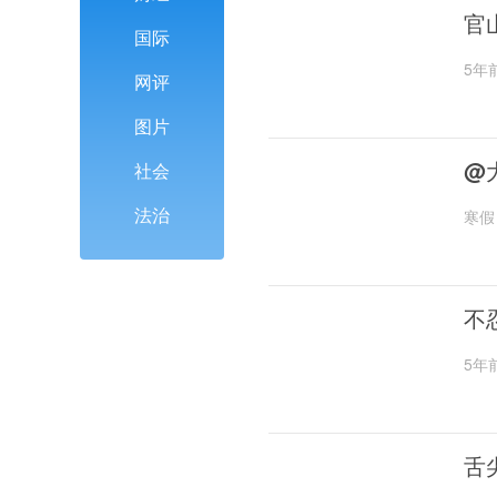
官
国际
5年
网评
图片
@
社会
法治
寒假
不
5年
舌