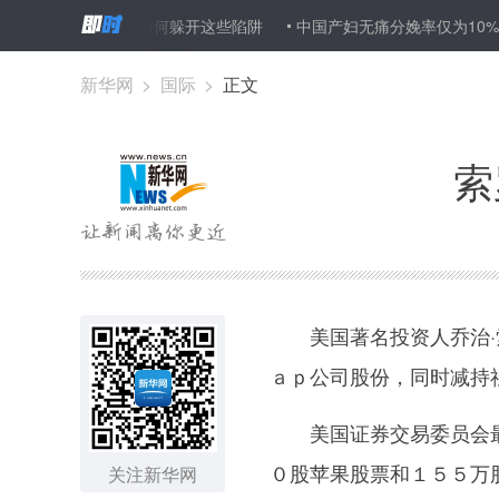
 专家支招如何躲开这些陷阱
中国产妇无痛分娩率仅为10% 生孩子
新华网
>
国际
>
正文
索
美国著名投资人乔治·索
ａｐ公司股份，同时减持
美国证券交易委员会最
０股苹果股票和１５５万
关注新华网