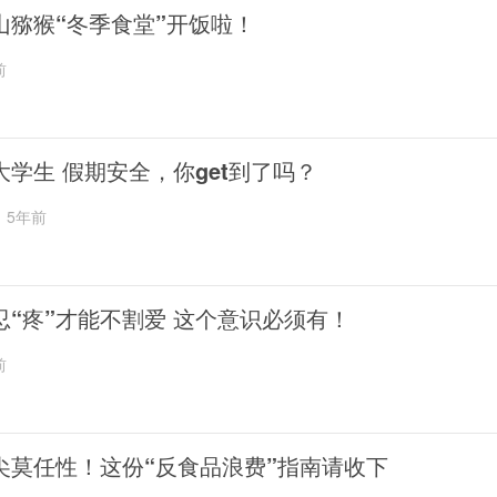
山猕猴“冬季食堂”开饭啦！
前
大学生 假期安全，你get到了吗？
5年前
忍“疼”才能不割爱 这个意识必须有！
前
尖莫任性！这份“反食品浪费”指南请收下