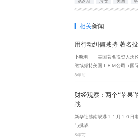
索罗斯
清仓
美国
苹
相关
新闻
用行动纠偏减持 著名
卜晓明 美国著名投资人沃伦
继续减持美国ＩＢＭ公司（国
8年前
财经观察：两个“苹果
战
新华社越南岘港１１月１０日电
与挑战
8年前