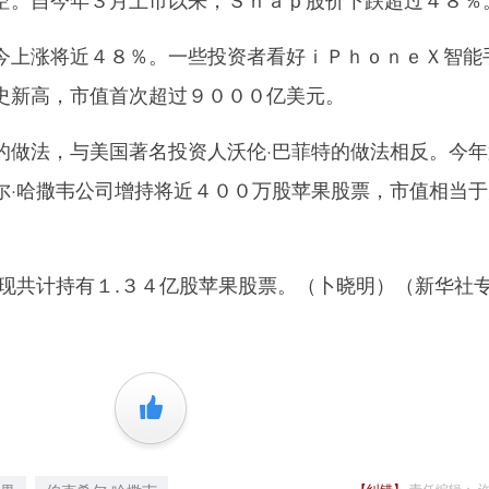
上涨将近４８％。一些投资者看好ｉＰｈｏｎｅＸ智能
史新高，市值首次超过９０００亿美元。
法，与美国著名投资人沃伦·巴菲特的做法相反。今年
尔·哈撒韦公司增持将近４００万股苹果股票，市值相当于
共计持有１.３４亿股苹果股票。（卜晓明）（新华社
+1
【纠错】
责任编辑： 