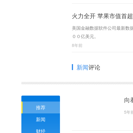
火力全开 苹果市值首超
美国金融数据软件公司最新数
００亿美元。
8年前
新闻
评论
向
推荐
5年
新闻
财经