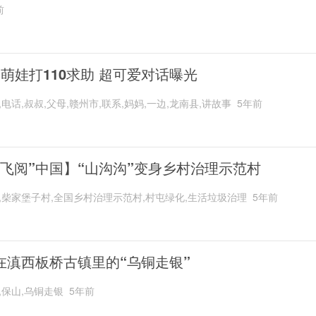
前
岁萌娃打110求助 超可爱对话曝光
,电话,叔叔,父母,赣州市,联系,妈妈,一边,龙南县,讲故事
5年前
“飞阅”中国】“山沟沟”变身乡村治理示范村
,柴家堡子村,全国乡村治理示范村,村屯绿化,生活垃圾治理
5年前
在滇西板桥古镇里的“乌铜走银”
,保山,乌铜走银
5年前