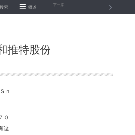
下一篇
年
搜索
大马士革多个居民区遭炮击 至少６死４５伤
频道
俄罗斯西部发生
和推特股份
Ｓｎ
７０
有这