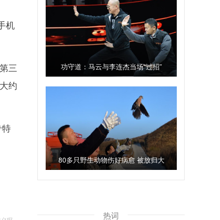
手机
第三
功守道：马云与李连杰当场“过招”
大约
专特
80多只野生动物伤好病愈 被放归大
自然
热词
许义琛