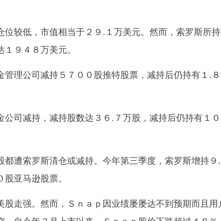
较低，市值相当于２９.１万美元。然而，索罗斯所持
达１９４８万美元。
理公司减持５７００股推特股票，减持后仍持有１.８
司减持，减持股数达３６.７万股，减持后仍持有１０
遭索罗斯清仓或减持。今年第三季度，索罗斯增持９.
０股亚马逊股票。
股走强。然而，Ｓｎａｐ因业绩屡屡达不到预期而且用
空。自今年３月上市以来，Ｓｎａｐ股价下跌超过４８％