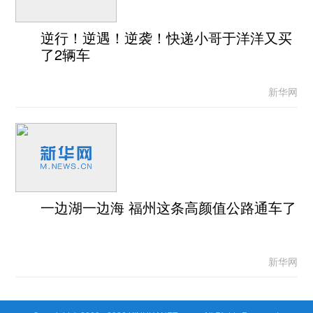
逆行！逆遇！逆袭！快递小哥于洋洋又买
了2辆车
新华网
一边湖一边海 福州这条高颜值公路通车了
新华网