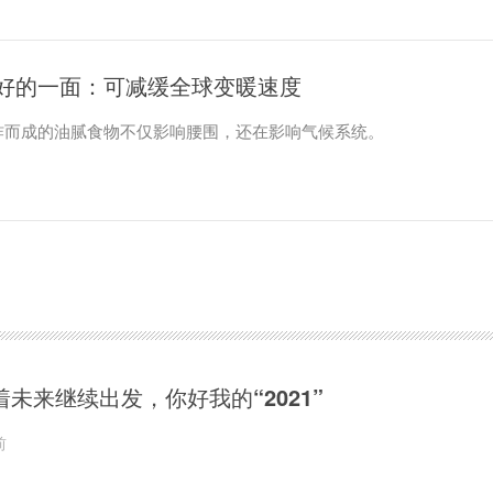
%的患者即9人存在上述基因缺陷，而健康人则不存在该缺陷。
好的一面：可减缓全球变暖速度
炸而成的油腻食物不仅影响腰围，还在影响气候系统。
着未来继续出发，你好我的“2021”
前