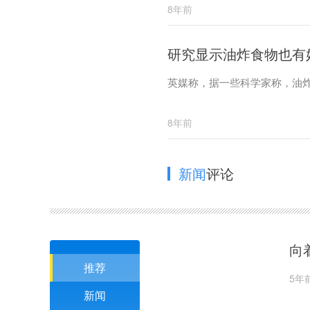
者的血液，发现相当于10.5
8年前
研究显示油炸食物也有
英媒称，据一些科学家称，油
8年前
新闻
评论
向
推荐
5年
新闻