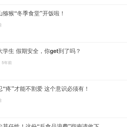
山猕猴“冬季食堂”开饭啦！
前
大学生 假期安全，你get到了吗？
5年前
忍“疼”才能不割爱 这个意识必须有！
前
尖莫任性！这份“反食品浪费”指南请收下