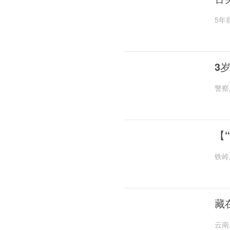
5年
3
警察
【
铁岭
藏
云南