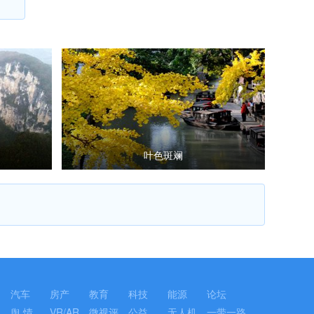
叶色斑斓
汽车
房产
教育
科技
能源
论坛
舆 情
VR/AR
微视评
公益
无人机
一带一路