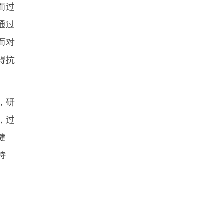
而过
通过
而对
得抗
，研
，过
健
特