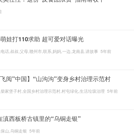
前
岁萌娃打110求助 超可爱对话曝光
,电话,叔叔,父母,赣州市,联系,妈妈,一边,龙南县,讲故事
5年前
“飞阅”中国】“山沟沟”变身乡村治理示范村
,柴家堡子村,全国乡村治理示范村,村屯绿化,生活垃圾治理
5年前
在滇西板桥古镇里的“乌铜走银”
,保山,乌铜走银
5年前