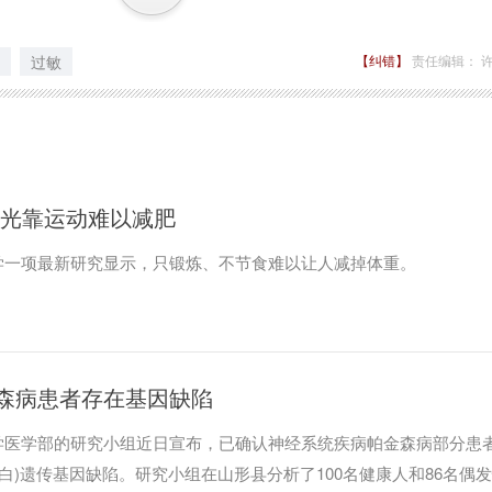
过敏
【纠错】
责任编辑： 
称光靠运动难以减肥
学一项最新研究显示，只锻炼、不节食难以让人减掉体重。
森病患者存在基因缺陷
学医学部的研究小组近日宣布，已确认神经系统疾病帕金森病部分患
脑核仁蛋白)遗传基因缺陷。研究小组在山形县分析了100名健康人和86名偶