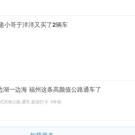
递小哥于洋洋又买了2辆车
边湖一边海 福州这条高颜值公路通车了
式滨海公路,通车,旅游打卡
5年前
加载更多