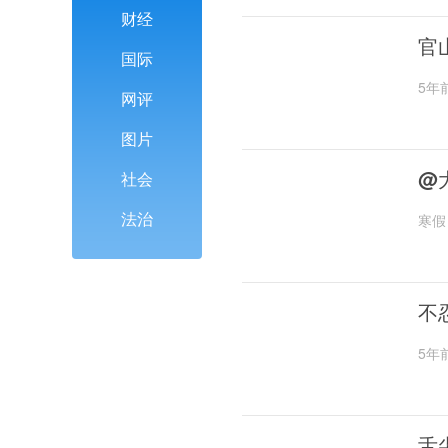
财经
官
国际
5年
网评
图片
@
社会
法治
寒假
不
5年
舌