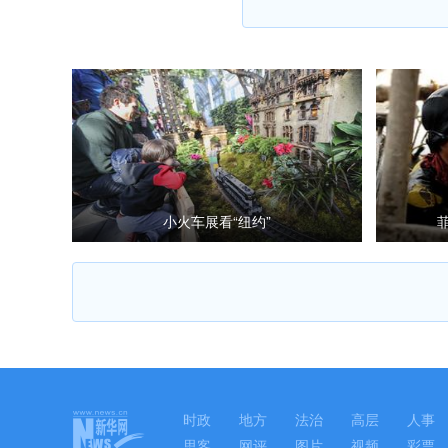
小火车展看“纽约”
时政
地方
法治
高层
人事
思客
网评
图片
视频
彩票