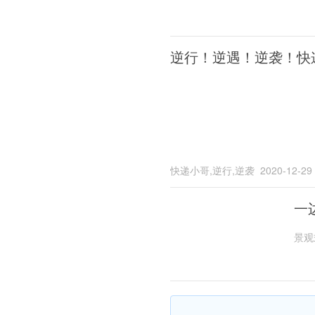
逆行！逆遇！逆袭！快
快递小哥,逆行,逆袭
2020-12-29
一
景观