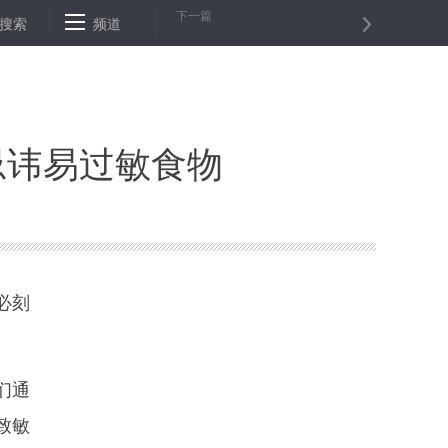
下一篇
社会服务 拿到不起诉决定书
搜索
频道
深圳拟明确业主市场主体地位 钱袋子将
忌讳易过敏食物
必刻
们通
致敏