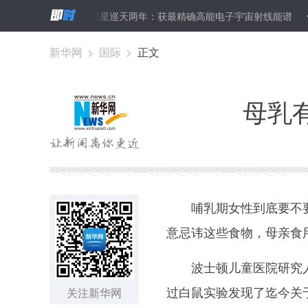
查
暗物质卫星巡天两年：获最精确高能电子宇宙射线能谱
农业部
新华网
>
国际
>
正文
母乳
哺乳期女性到底要不要
意忌讳这些食物，母亲食
波士顿儿童医院研究人
过白鼠实验发现了迄今关
关注新华网