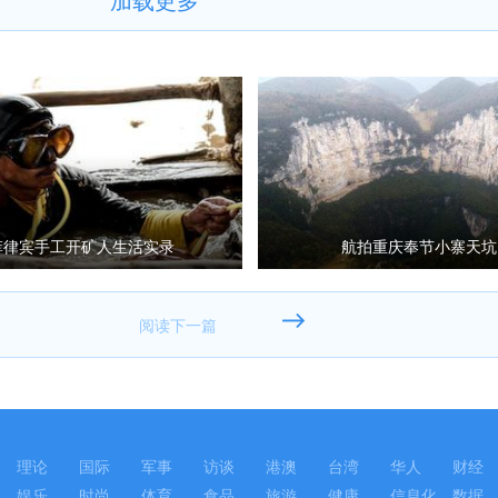
菲律宾手工开矿人生活实录
航拍重庆奉节小寨天坑
理论
国际
军事
访谈
港澳
台湾
华人
财经
娱乐
时尚
体育
食品
旅游
健康
信息化
数据