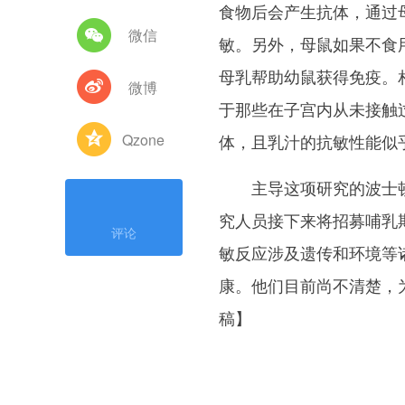
食物后会产生抗体，通过
微信
敏。另外，母鼠如果不食
母乳帮助幼鼠获得免疫。
微博
于那些在子宫内从未接触
Qzone
体，且乳汁的抗敏性能似
主导这项研究的波士顿
究人员接下来将招募哺乳
评论
敏反应涉及遗传和环境等
康。他们目前尚不清楚，
稿】