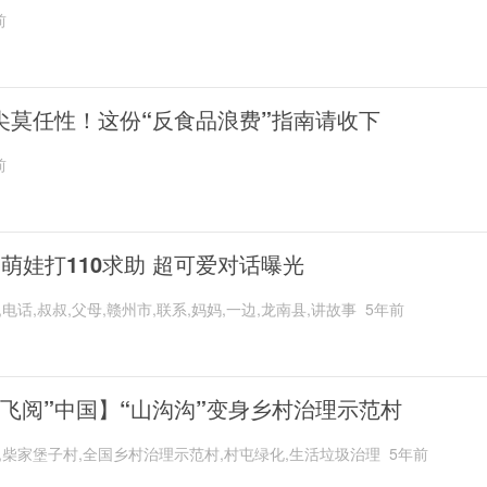
前
尖莫任性！这份“反食品浪费”指南请收下
前
岁萌娃打110求助 超可爱对话曝光
,电话,叔叔,父母,赣州市,联系,妈妈,一边,龙南县,讲故事
5年前
“飞阅”中国】“山沟沟”变身乡村治理示范村
,柴家堡子村,全国乡村治理示范村,村屯绿化,生活垃圾治理
5年前