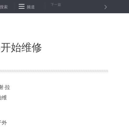
下一篇
肯建立中非环境合作中心
搜索
频道
“关爱地球，从土壤开始”主题活动在联合国
年开始维修
·拉
始维
于外