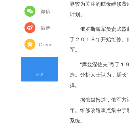
界较为关注的航母维修费
微信
计划。
微博
俄罗斯海军负责武器装备
于２０１８年开始维修。
Qzone
军。
“库兹涅佐夫”号于１９
造。分析人士认为，延长
评论
择。
据俄媒报道，俄军方计划
年。维修改造重点集中于
系统。