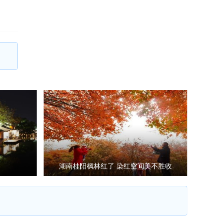
湖南桂阳枫林红了 染红空间美不胜收