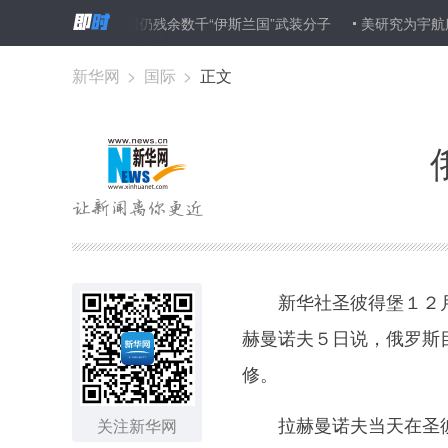
联盟称伊叙两国仍残余数千“伊斯兰国”武装分子
美研究为宇航服装上“
新华网
>
国际
>
正文
新华社圣彼得堡１２月５
赫曼诺夫５日说，俄罗斯
修。
拉赫曼诺夫当天在圣彼得
关注新华网