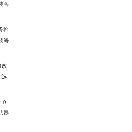
装备
母将
装海
级改
的选
２０
武器