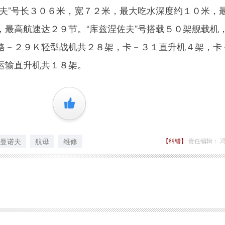
”号长３０６米，宽７２米，最大吃水深度约１０米，
，最高航速达２９节。“库兹涅佐夫”号搭载５０架舰载机
格－２９Ｋ轻型战机共２８架，卡－３１直升机４架，卡
运输直升机共１８架。
+1
曼诺夫
航母
维修
【纠错】
责任编辑： 