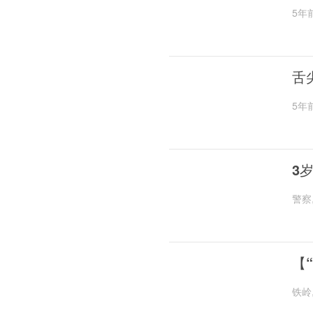
5年
舌
5年
3
警察
【
铁岭