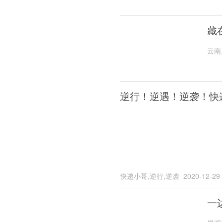
藏
云南
逆行！逆遇！逆袭！快
快递小哥,逆行,逆袭
2020-12-29
一