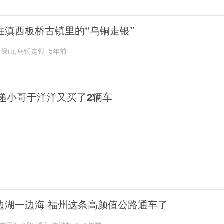
在滇西板桥古镇里的“乌铜走银”
,保山,乌铜走银
5年前
递小哥于洋洋又买了2辆车
边湖一边海 福州这条高颜值公路通车了