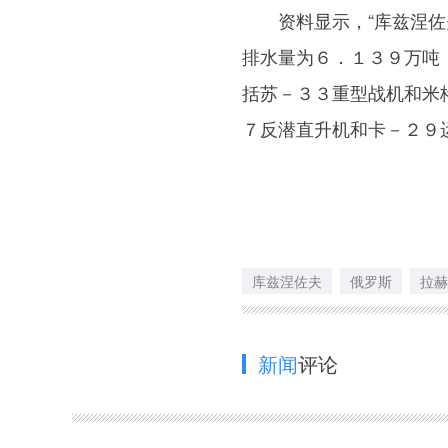
资料显示，“库兹涅佐夫
排水量为６．１３９万吨
括苏－３３重型战机和米
７反潜直升机和卡－２９
库兹涅佐夫
俄罗斯
拉赫
新闻
评论