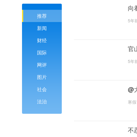
向
推荐
5年
新闻
财经
官
国际
5年
网评
图片
@
社会
法治
寒假
不