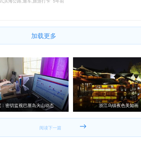
式滨海公路,通车,旅游打卡
5年前
加载更多
尼：密切监视巴厘岛火山动态
浙江乌镇夜色美如画