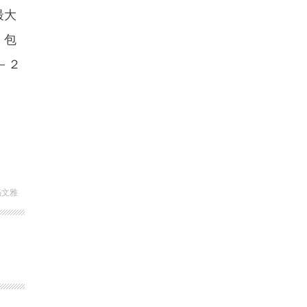
最大
，包
－２
冯文雅