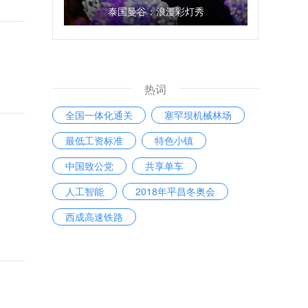
泰国曼谷：浪漫彩灯秀
热词
全国一体化通关
塞罕坝机械林场
最低工资标准
特色小镇
中国致公党
共享单车
人工智能
2018年平昌冬奥会
西成高速铁路
世界互联网发展报告2017