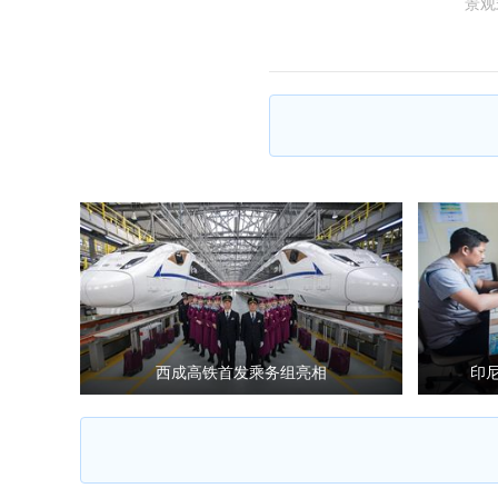
景观
西成高铁首发乘务组亮相
印