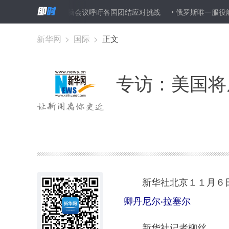
化
海合会首脑会议呼吁各国团结应对挑战
俄罗斯唯一服役航母计
新华网
>
国际
>
正文
专访：美国将
新华社北京１１月６
卿丹尼尔·拉塞尔
新华社记者柳丝