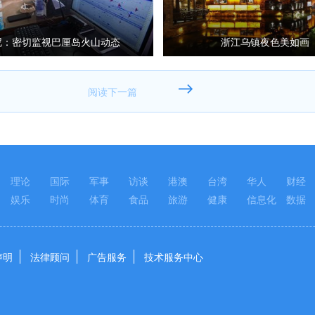
尼：密切监视巴厘岛火山动态
浙江乌镇夜色美如画
理论
国际
军事
访谈
港澳
台湾
华人
财经
娱乐
时尚
体育
食品
旅游
健康
信息化
数据
声明
法律顾问
广告服务
技术服务中心