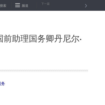
下一篇
分子
搜索
美研究为宇航服装上“带我回家”按钮
频道
俄罗斯中医药学会正式
前助理国务卿丹尼尔·
国务