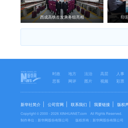
西成高铁首发乘务组亮相
印
时政
地方
法治
高层
人事
思客
网评
图片
视频
彩票
新华社简介
公司官网
联系我们
我要链接
版权
Copyright © 2000 -
2026 XINHUANET.com All Rights Reserved.
制作单位：新华网股份有限公司 版权所有：新华网股份有限公司