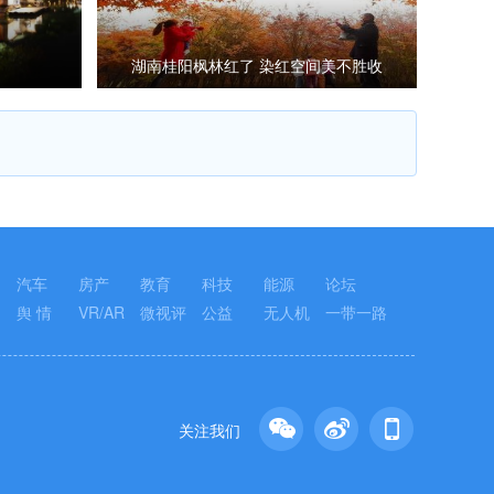
湖南桂阳枫林红了 染红空间美不胜收
汽车
房产
教育
科技
能源
论坛
舆 情
VR/AR
微视评
公益
无人机
一带一路
关注我们