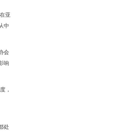
在亚
从中
协会
影响
度，
都处