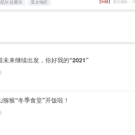
尼尔·拉塞尔
亚太地区
【纠错】
责任编辑： 
着未来继续出发，你好我的“2021”
前
山猕猴“冬季食堂”开饭啦！
前