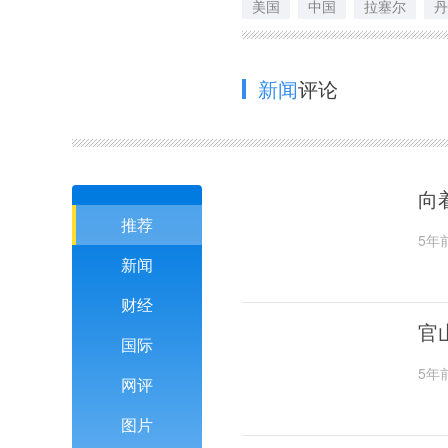
美国
中国
拉塞尔
丹
新闻
评论
向
推荐
5年
新闻
财经
官
国际
5年
网评
图片