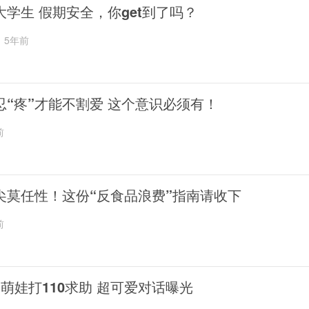
大学生 假期安全，你get到了吗？
5年前
忍“疼”才能不割爱 这个意识必须有！
前
尖莫任性！这份“反食品浪费”指南请收下
前
岁萌娃打110求助 超可爱对话曝光