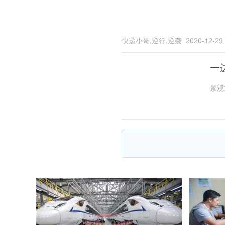
快递小哥,逆行,逆袭
2020-12-29
一
景观