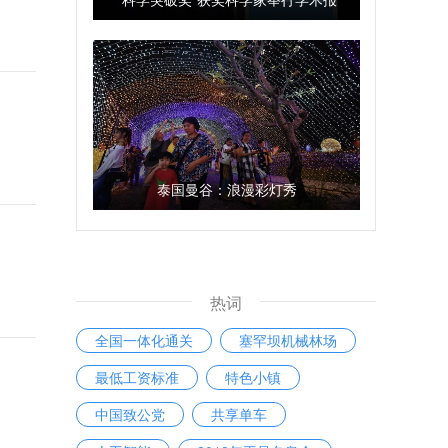
告会
泰国曼谷：浪漫彩灯秀
热词
全国一体化通关
塞罕坝机械林场
最低工资标准
特色小镇
中国致公党
共享单车