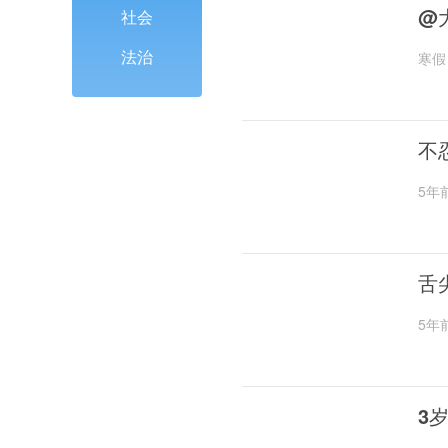
@
社会
法治
寒假
不
5年
舌
5年
3