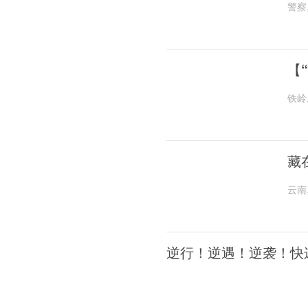
警察
【
铁岭
藏
云南
逆行！逆遇！逆袭！快