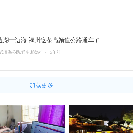
边湖一边海 福州这条高颜值公路通车了
式滨海公路,通车,旅游打卡
5年前
加载更多