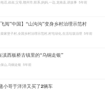
,电话,叔叔,父母,赣州市,联系,妈妈,一边,龙南县,讲故事
5年前
“飞阅”中国】“山沟沟”变身乡村治理示范村
,柴家堡子村,全国乡村治理示范村,村屯绿化,生活垃圾治理
5年前
在滇西板桥古镇里的“乌铜走银”
,保山,乌铜走银
5年前
递小哥于洋洋又买了2辆车