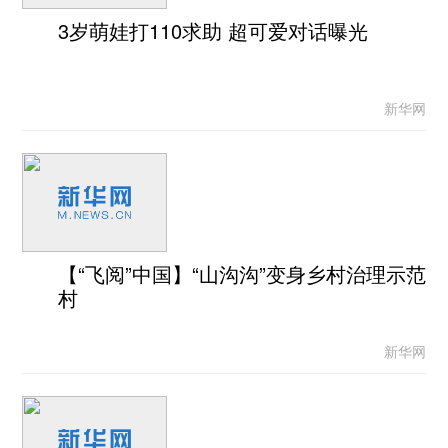
3岁萌娃打110求助 超可爱对话曝光
新华网
【“飞阅”中国】“山沟沟”变身乡村治理示范
村
新华网