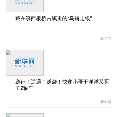
藏在滇西板桥古镇里的“乌铜走银”
新华网
逆行！逆遇！逆袭！快递小哥于洋洋又买
了2辆车
新华网