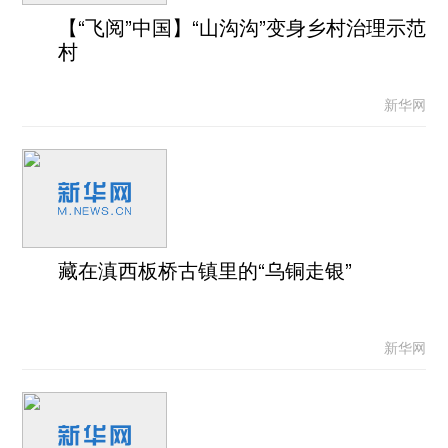
【“飞阅”中国】“山沟沟”变身乡村治理示范
村
新华网
藏在滇西板桥古镇里的“乌铜走银”
新华网