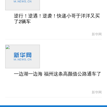
逆行！逆遇！逆袭！快递小哥于洋洋又买
了2辆车
新华网
一边湖一边海 福州这条高颜值公路通车了
新华网