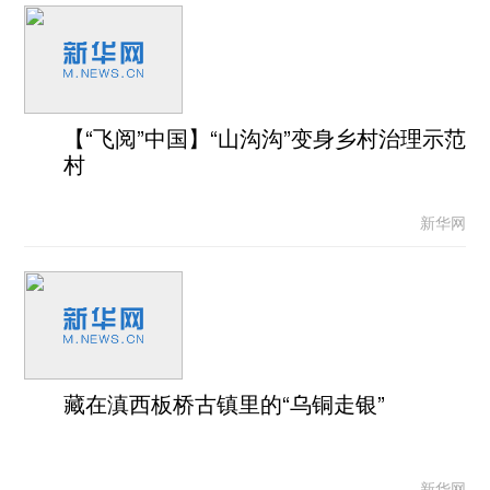
【“飞阅”中国】“山沟沟”变身乡村治理示范
村
新华网
藏在滇西板桥古镇里的“乌铜走银”
新华网