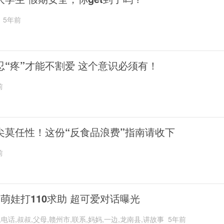
5年前
忍“疼”才能不割爱 这个意识必须有！
前
尖莫任性！这份“反食品浪费”指南请收下
前
岁萌娃打110求助 超可爱对话曝光
,电话,叔叔,父母,赣州市,联系,妈妈,一边,龙南县,讲故事
5年前