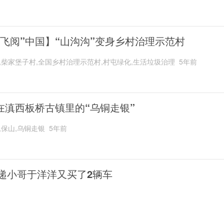
“飞阅”中国】“山沟沟”变身乡村治理示范村
,柴家堡子村,全国乡村治理示范村,村屯绿化,生活垃圾治理
5年前
在滇西板桥古镇里的“乌铜走银”
,保山,乌铜走银
5年前
递小哥于洋洋又买了2辆车