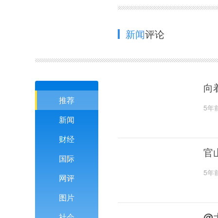
新闻
评论
向
推荐
5年
新闻
财经
官
国际
5年
网评
图片
@
社会