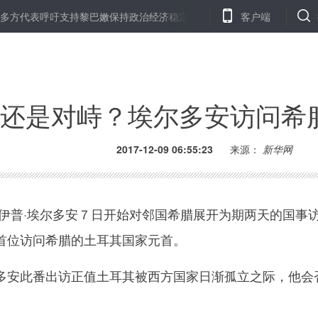
呼吁支持黎巴嫩保持政治经济稳定
伦敦股市８日上涨
客户端
纽约股市三
还是对峙？埃尔多安访问希
2017-12-09 06:55:23
来源：
新华网
普·埃尔多安７日开始对邻国希腊展开为期两天的国事
首位访问希腊的土耳其国家元首。
安此番出访正值土耳其被西方国家日渐孤立之际，他会
。