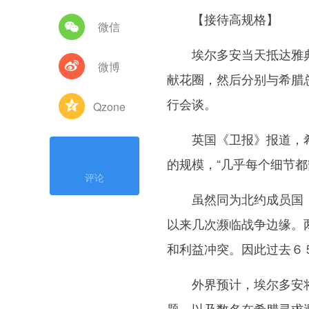
【接待高规格】
微信
埃尔多安当天抵达雅典
微博
献花圈，然后分别与希腊
行会谈。
Qzone
英国《卫报》报道，希腊
的规模，“几乎每个细节
评论
虽然同为北约成员国，
以来几次濒临战争边缘。
和利益冲突。因此过去６
外界预计，埃尔多安将
题、以及数名在希腊寻求