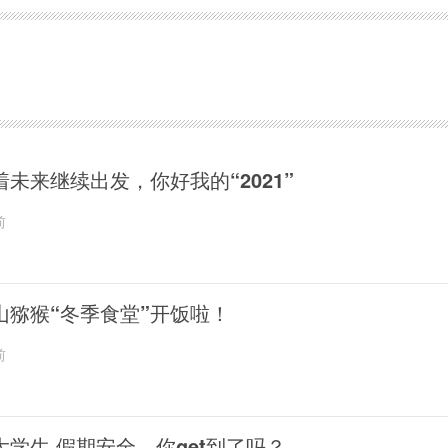
着未来继续出发，你好我的“2021”
前
山猕猴“冬季食堂”开饭啦！
前
大学生 假期安全，你get到了吗？