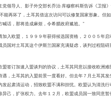
领导人、影子外交部长乔治·库穆察科斯告诉《卫报》
象不能再坏了，土耳其借这次访问可以修复国家形象。但
方喊话，那将造成麻烦，令希腊政府尴尬。”
加入欧盟，１９９９年获得候选国资格，２００５年启
成员国对土耳其这个伊斯兰国家充满疑虑，谈判过程阻碍
盟签订加速入盟谈判的协议，土耳其同意以接收欧洲难
待遇，土耳其的入盟前景一度看好。但去年７月土耳其发
内发起肃清运动，招致欧盟不满和担忧。欧盟认为清洗行
除异己，扩张权力。去年１２月，欧盟成员国一致同意暂