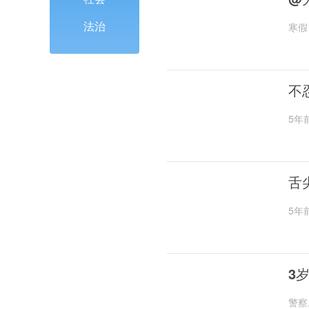
法治
寒假
不
5年
舌
5年
3
警察