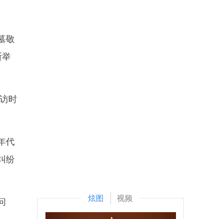
墓敬
斯举
访时
年代
纠纷
炫图
视频
问