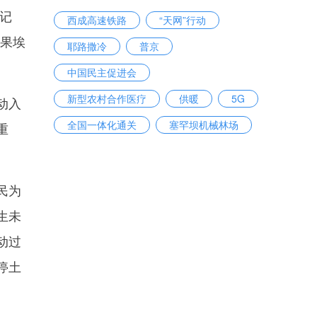
记
西成高速铁路
“天网”行动
如果埃
耶路撒冷
普京
中国民主促进会
新型农村合作医疗
供暖
5G
动入
全国一体化通关
塞罕坝机械林场
重
民为
生未
动过
停土