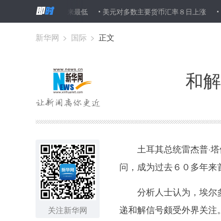
维持在１７年来最低
美元对多数主要货币汇率８日上涨
多方代表
新华网
>
国际
>
正文
和解
土耳其总统雷杰普·塔伊
问，成为过去６０多年来
分析人士认为，埃尔多
递和解信号颇受外界关注
关注新华网