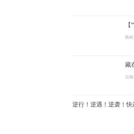
【
铁岭
藏
云南
逆行！逆遇！逆袭！快