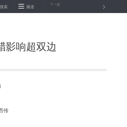
下一篇
大股指８日上涨
搜索
频道
波兰总统杜达任命莫拉维茨基为新总理
联合国秘
腊影响超双边
访
否传