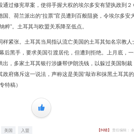
通过修宪草案，使得手握大权的埃尔多安有望执政到２
德国、荷兰派出的“拉票”官员遭到百般阻挠，令埃尔多安
“纳粹”。土耳其与欧盟关系降至低点。
样紧张。土耳其当局指认流亡美国的土耳其知名宗教人
的幕后黑手，要求美国引渡居伦，但遭到拒绝。上月底，一
供出，多家土耳其银行涉嫌帮伊朗洗钱，以躲过美国制裁
其政府痛斥这一说法，声称这是美国“敲诈和抹黑土耳其
社专特稿）
+1
美国
入盟
【纠错】
责任编辑： 