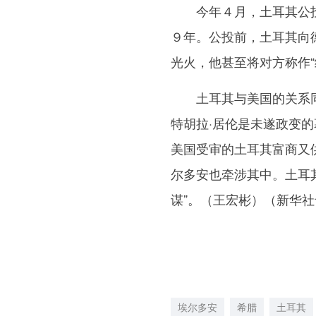
今年４月，土耳其公投
９年。公投前，土耳其向
光火，他甚至将对方称作
土耳其与美国的关系同
特胡拉·居伦是未遂政变
美国受审的土耳其富商又
尔多安也牵涉其中。土耳
谋”。（王宏彬）（新华
埃尔多安
希腊
土耳其