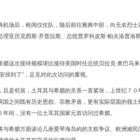
机场后，检阅仪仗队，随后前往雅典中部，向无名烈士
总理亚历克西斯·齐普拉斯、总统普罗科皮斯·帕夫洛普洛
这次接待规模堪比接待美国时任总统贝拉克·奥巴马来
都安排到了”，足见对此次访问的重视。
且是邻居，土耳其与希腊的关系一直紧张，上世纪７０
两国之间既有历史恩怨、宗教矛盾，更有实际层面的领土
５年间，没有一位土耳其国家元首访问过希腊。
与希腊方面谈论几座爱琴海岛屿的主权争议、欧洲难民
避难的土耳其前官员的引渡问题。