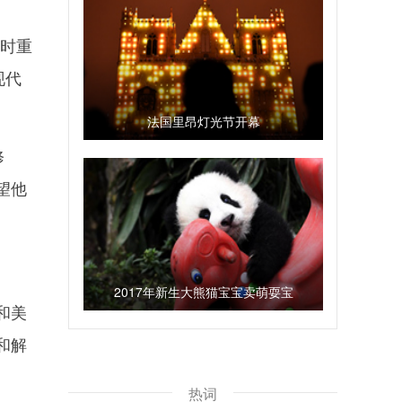
访时重
现代
法国里昂灯光节开幕
修
望他
2017年新生大熊猫宝宝卖萌耍宝
和美
和解
热词