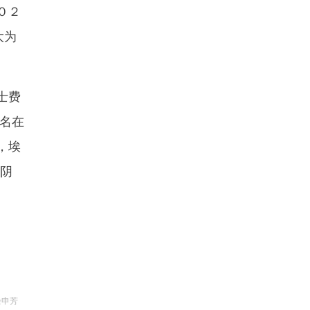
０２
大为
士费
名在
，埃
的阴
余申芳