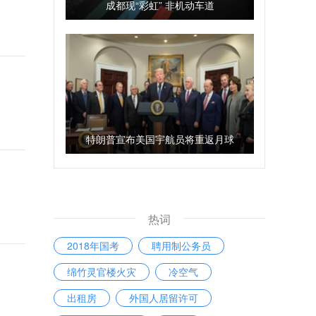
成都现“彩虹” 非机动车道
特朗普宣布美国宇航员将重返月球
热词
2018年国考
聘用制公务员
绵竹灵官楼火灾
冷空气
出租房
外国人居留许可