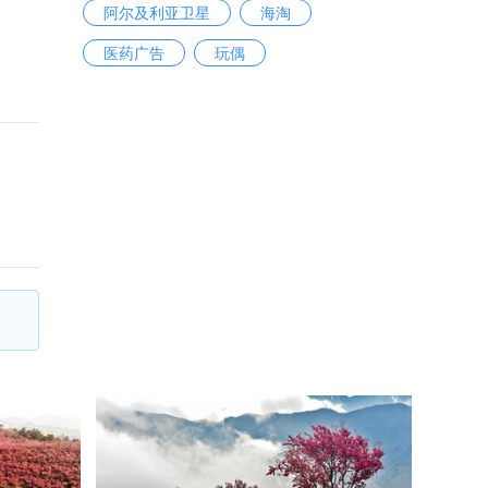
阿尔及利亚卫星
海淘
医药广告
玩偶