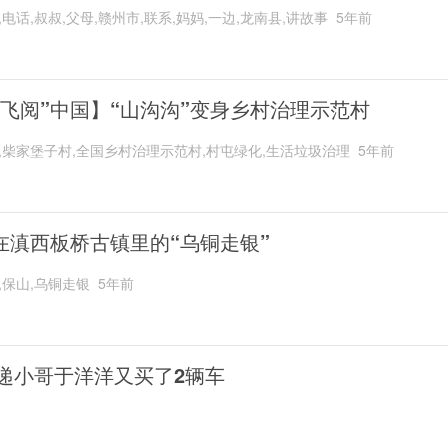
,电话,叔叔,父母,赣州市,联系,妈妈,一边,龙南县,讲故事
5年前
“飞阅”中国】“山沟沟”变身乡村治理示范村
,柴家堡子村,全国乡村治理示范村,村屯绿化,生活垃圾治理
5年前
在滇西板桥古镇里的“乌铜走银”
,保山,乌铜走银
5年前
递小哥于洋洋又买了2辆车