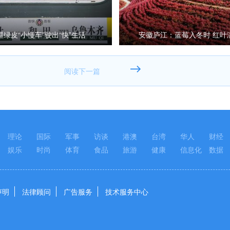
疆绿皮“小慢车”驶出“快”生活
安徽庐江：蓝莓入冬时 红叶
理论
国际
军事
访谈
港澳
台湾
华人
财经
娱乐
时尚
体育
食品
旅游
健康
信息化
数据
声明
法律顾问
广告服务
技术服务中心