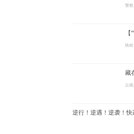
警察
【
铁岭
藏
云南
逆行！逆遇！逆袭！快