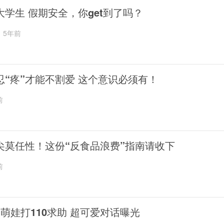
大学生 假期安全，你get到了吗？
5年前
忍“疼”才能不割爱 这个意识必须有！
前
尖莫任性！这份“反食品浪费”指南请收下
前
岁萌娃打110求助 超可爱对话曝光