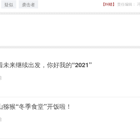
疑似
袭击者
【纠错】
责任编辑： 
着未来继续出发，你好我的“2021”
前
山猕猴“冬季食堂”开饭啦！
前