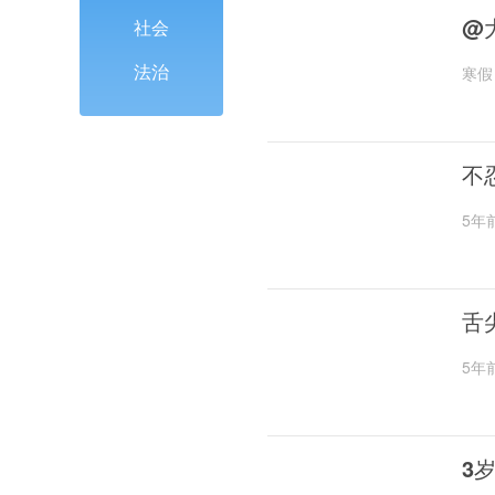
@
社会
法治
寒假
不
5年
舌
5年
3