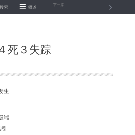
下一篇
成
搜索
人民币市场汇价（１２月１２日)
频道
人民币对美元汇率中间价跌1
４死３失踪
发生
极端
内引