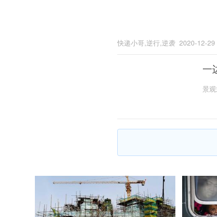
快递小哥,逆行,逆袭
2020-12-29
一
景观