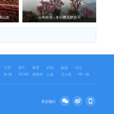
满山坡
云南南涧：冬日樱花醉游人
汽车
房产
教育
科技
能源
论坛
舆 情
VR/AR
微视评
公益
无人机
一带一路
关注我们