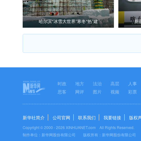
哈尔滨“冰雪大世界”寒冬“热”建
新
时政
地方
法治
高层
人事
思客
网评
图片
视频
彩票
新华社简介
公司官网
联系我们
我要链接
版权
Copyright © 2000 -
2026 XINHUANET.com All Rights Reserved.
制作单位：新华网股份有限公司 版权所有：新华网股份有限公司