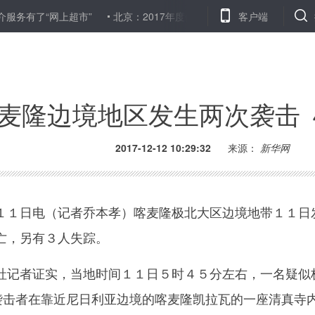
了“网上超市”
北京：2017年度保障性安居工程用地计划提前超额完
客户端
麦隆边境地区发生两次袭击 
2017-12-12 10:29:32
来源：
新华网
１日电（记者乔本孝）喀麦隆极北大区边境地带１１日
亡，另有３人失踪。
记者证实，当地时间１１日５时４５分左右，一名疑似
式袭击者在靠近尼日利亚边境的喀麦隆凯拉瓦的一座清真寺