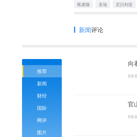
喀麦隆
圣地
尼日利亚
新闻
评论
向
推荐
5年
新闻
财经
官
国际
5年
网评
图片