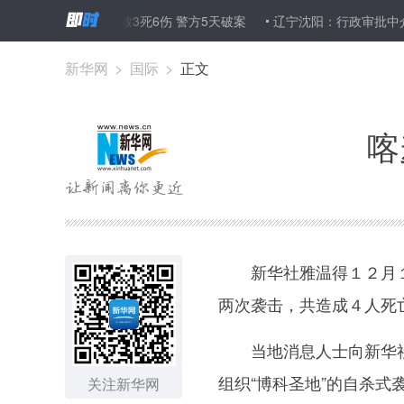
赌场开枪报复致3死6伤 警方5天破案
辽宁沈阳：行政审批中介服务有
新华网
>
国际
>
正文
喀
新华社雅温得１２月１
两次袭击，共造成４人死
当地消息人士向新华社
组织“博科圣地”的自杀
关注新华网