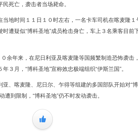
平民死亡，袭击者当场毙命。
当地时间１１日１０时左右，一名卡车司机在喀麦隆１
驶时遭疑似“博科圣地”成员枪击身亡，车上３名乘客目前
０余年来，在尼日利亚及喀麦隆等国频繁制造恐怖袭击
年３月，“博科圣地”宣称效忠极端组织“伊斯兰国”。
、喀麦隆、尼日尔、乍得等组建的多国部队开始对“博
动遭到限制，“博科圣地”仍不时发动袭击。
+1