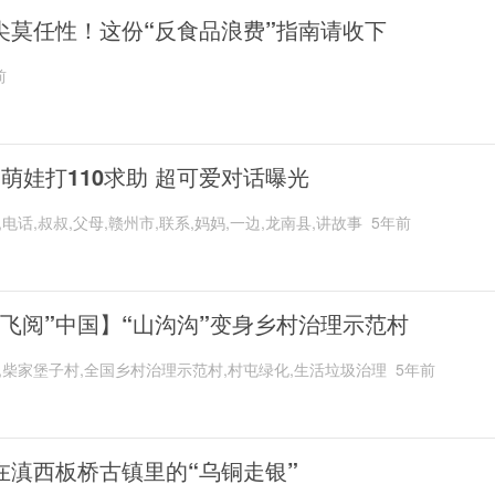
尖莫任性！这份“反食品浪费”指南请收下
前
岁萌娃打110求助 超可爱对话曝光
,电话,叔叔,父母,赣州市,联系,妈妈,一边,龙南县,讲故事
5年前
“飞阅”中国】“山沟沟”变身乡村治理示范村
,柴家堡子村,全国乡村治理示范村,村屯绿化,生活垃圾治理
5年前
在滇西板桥古镇里的“乌铜走银”