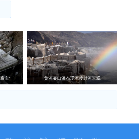
豪车"
黄河壶口瀑布现流凌封河景观