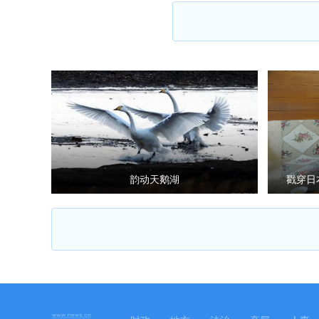
韵动天鹅湖
戳穿日