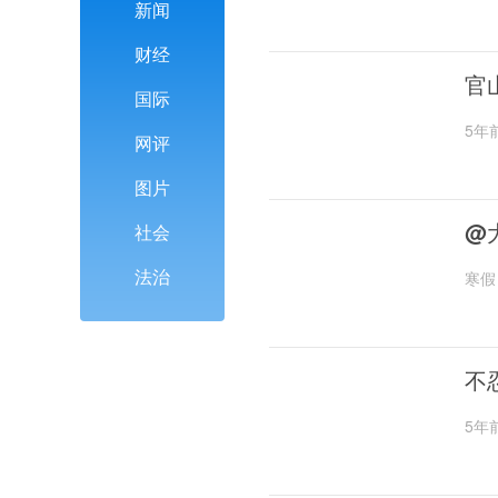
新闻
财经
官
国际
5年
网评
图片
@
社会
法治
寒假
不
5年