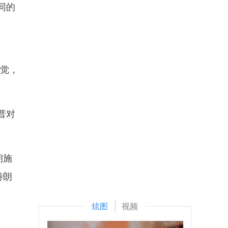
同的
警觉，
普对
朝施
特朗
炫图
视频