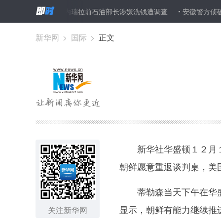
期文物
委内瑞拉前石油部长涉嫌洗钱遭调查
安徽警方侦破一特大
新华网
>
国际
>
正文
新华社华盛顿１２月１
朝鲜愿意重返谈判桌，美
蒂勒森当天下午在华盛
显示，朝鲜有能力继续推
关注新华网