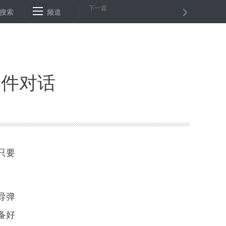
下一篇
博鳌举行
搜索
木星风暴漩涡“大红斑”比地球海洋深50倍
频道
未来战争利器
条件对话
只要
导弹
备好