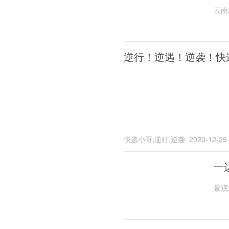
云南
逆行！逆遇！逆袭！快
快递小哥,逆行,逆袭
2020-12-29
一
景观