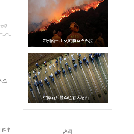
张敏彦
加州南部山火威胁圣巴巴拉
人金
空降新兵叠伞也有大场面！
朝鲜半
热词