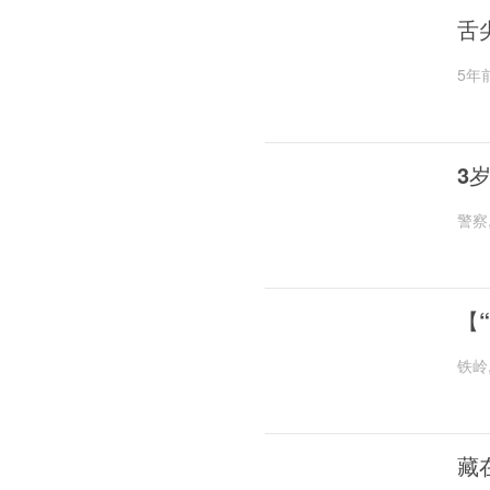
舌
5年
3
警察
【
铁岭
藏