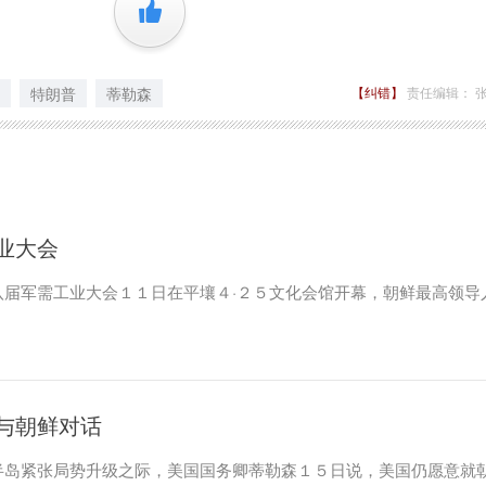
+1
特朗普
蒂勒森
【纠错】
责任编辑： 
业大会
八届军需工业大会１１日在平壤４·２５文化会馆开幕，朝鲜最高领导
与朝鲜对话
半岛紧张局势升级之际，美国国务卿蒂勒森１５日说，美国仍愿意就