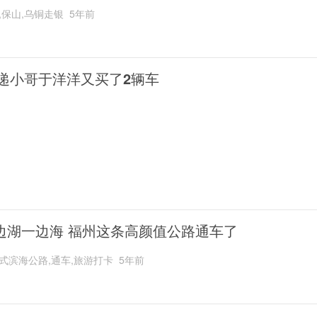
,保山,乌铜走银
5年前
递小哥于洋洋又买了2辆车
边湖一边海 福州这条高颜值公路通车了
式滨海公路,通车,旅游打卡
5年前