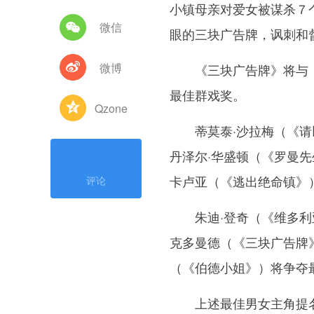
小镇母亲对爱女被谋杀７
微信
眼的三块广告牌，讽刺和
微博
《三块广告牌》将与《
最佳群戏奖。
Qzone
蒂莫泰·沙拉梅（《请以
丹泽尔·华盛顿（《罗曼先
卡卢亚（《逃出绝命镇》
评论
朱迪·登奇（《维多利亚
克多曼德（《三块广告牌
（《伯德小姐》）将争夺
上述最佳男女主角提名