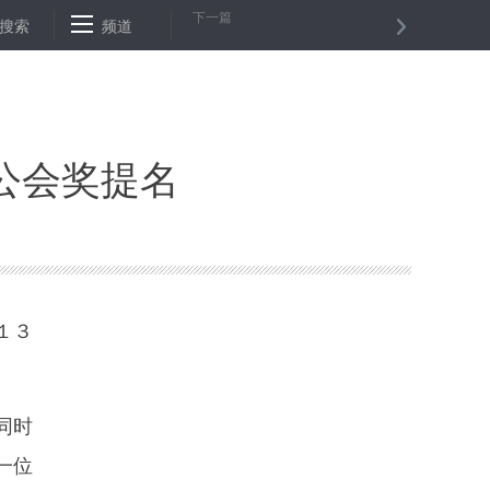
下一篇
辆存在安全隐患进口汽车
搜索
频道
安徽侦破特大非法吸收公众存款案 ２万余
公会奖提名
１３
。
同时
一位