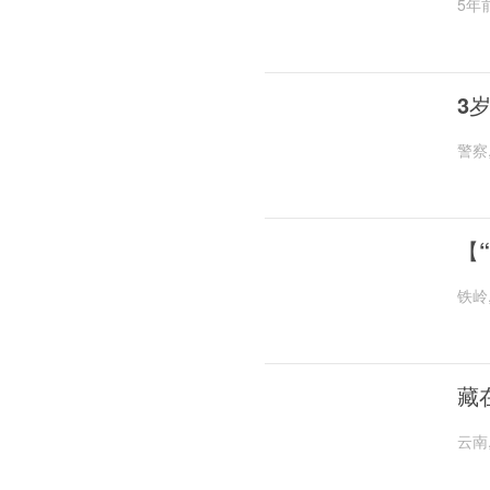
5年
3
警察
【
铁岭
藏
云南