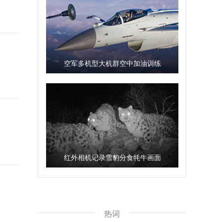
空军多机型大机群空中加油训练
红外相机记录雪豹分食牦牛画面
热词