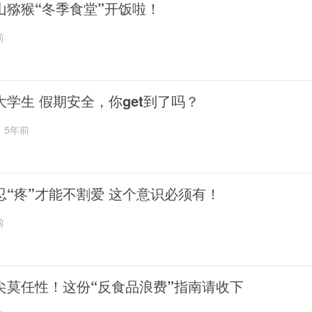
山猕猴“冬季食堂”开饭啦！
前
大学生 假期安全，你get到了吗？
5年前
忍“疼”才能不割爱 这个意识必须有！
前
尖莫任性！这份“反食品浪费”指南请收下