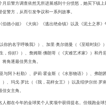
个月后警方调查依然无所进展感到十分愤怒，她买下镇上
督促警方，从而引发争议和一系列故事。
伯德小姐》《大病》《逃出绝命镇》以及《泥土之界》
你的名字呼唤我》）、加里·奥尔德曼（《至暗时刻》
生，你好》）、詹姆斯·佛朗哥（《灾难艺术家》）和丹尼
）将角逐最佳男主角。
与阿卜杜勒》、萨莉·霍金斯（《水形物语》）、弗朗茜
》）、玛戈·罗比（《我，花样女王》）以及绍伊尔丝·罗
最佳女主角。
人都在今年的金球奖个人奖项中获得提名。但领跑金球