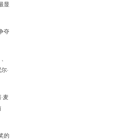
最显
争夺
）、
尔·
·麦
南
奖的