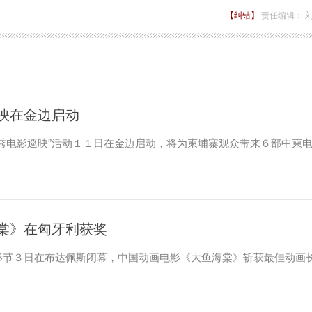
【纠错】
责任编辑： 
映在金边启动
秀电影巡映”活动１１日在金边启动，将为柬埔寨观众带来６部中柬
棠》在匈牙利获奖
影节３日在布达佩斯闭幕，中国动画电影《大鱼海棠》斩获最佳动画