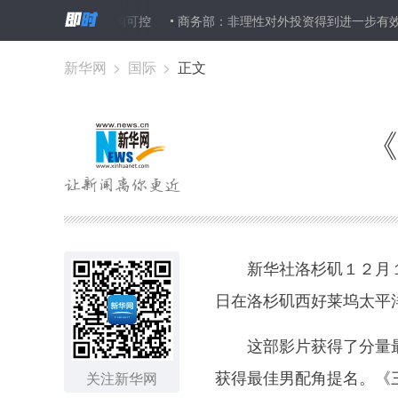
进 对中国影响可控
商务部：非理性对外投资得到进一步有效遏制
新华网
>
国际
>
正文
《
新华社洛杉矶１２月１
日在洛杉矶西好莱坞太平
这部影片获得了分量最
获得最佳男配角提名。《
关注新华网