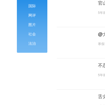
官
国际
5年
网评
图片
@
社会
法治
寒假
不
5年
舌