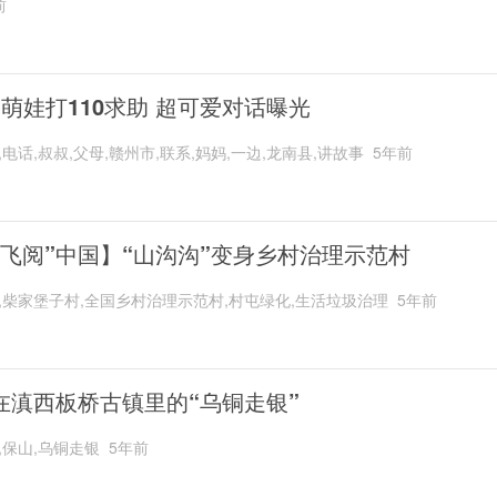
前
岁萌娃打110求助 超可爱对话曝光
,电话,叔叔,父母,赣州市,联系,妈妈,一边,龙南县,讲故事
5年前
“飞阅”中国】“山沟沟”变身乡村治理示范村
,柴家堡子村,全国乡村治理示范村,村屯绿化,生活垃圾治理
5年前
在滇西板桥古镇里的“乌铜走银”
,保山,乌铜走银
5年前