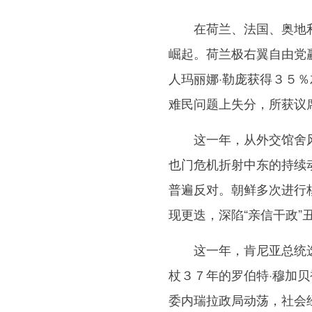
在荷兰、法国、奥地利、
崛起。荷兰极右翼自由党
人玛丽娜·勒庞获得３５
难民问题上失分，所获议
这一年，从外交馆舍风波
也门危机折射中东的持续
普遍反对。朝鲜多次进行
现更迭，深陷“亲信干政
这一年，肯尼亚总统选
杖３７年的罗伯特·穆加贝
委内瑞拉政局动荡，社会