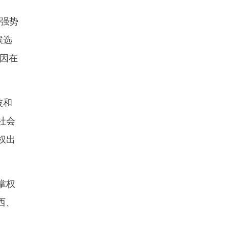
党强势
候选
因在
波和
社会
权出
掌权
西、