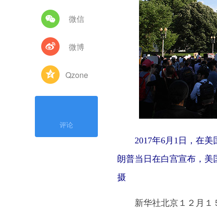
微信
微博
Qzone
评论
2017年6月1日，
朗普当日在白宫宣布，美
摄
新华社北京１２月１