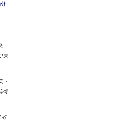
的外
突
仍未
美国
等领
国教