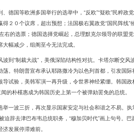
德国等欧洲多国举行的选举中，“反欧”“疑欧”民粹政
赢得２０个议席，超出预想；法国极右翼政党“国民阵线”
％左右的选票；德国选择党崛起，总理默克尔领导的联盟党
席大幅减少，组阁至今无法完成。
到“制裁大战”，美俄深陷结构性对抗。卡塔尔断交风
动荡。特朗普宣布承认耶路撒冷为以色列首都，引发国际
核导试验，美韩军演一再升级，令世界神经紧绷。韩国政
”丑闻的朴槿惠成为韩国历史上第一个被弹劾罢免的总统。
举一波三折，再次显示国家安定与社会和谐之不易。执
被迫辞去津巴布韦总统职务，“穆加贝时代”画上句号。巴
经济发展停滞难前。