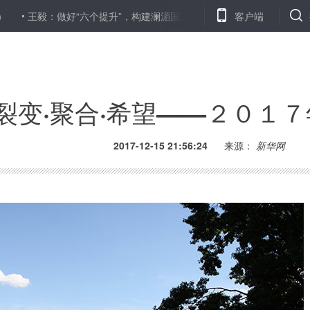
：做好“六个提升”，构建澜湄国家命运共同体
王毅：澜湄合作从培育
客户端
裂变·聚合·希望——２０１
2017-12-15 21:56:24
来源：
新华网