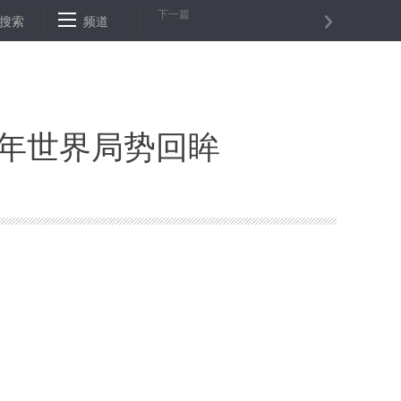
下一篇
期进入成长期
搜索
频道
东帝汶领导人高度评价和平方舟首次到访
土耳其寻
７年世界局势回眸