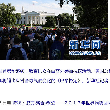
在美国首都华盛顿，数百民众在白宫外参加抗议活动。美国总
国将退出应对全球气候变化的《巴黎协定》。新华社记者 
５日电
特稿：裂变·聚合·希望——２０１７年世界局势回