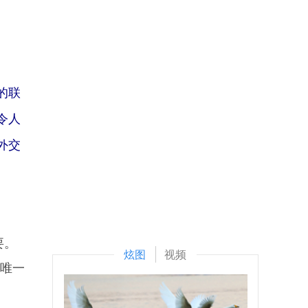
的联
令人
外交
要。
炫图
视频
的唯一