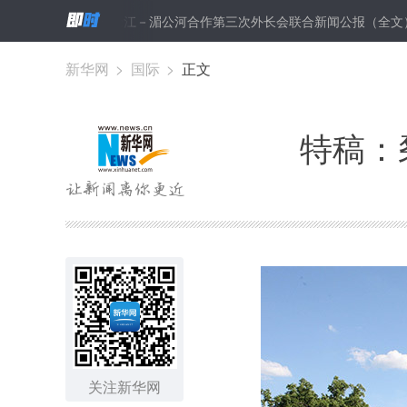
丁
澜沧江－湄公河合作第三次外长会联合新闻公报（全文）
王毅
新华网
>
国际
>
正文
特稿：
关注新华网