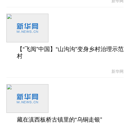
新华网
【“飞阅”中国】“山沟沟”变身乡村治理示范
村
新华网
藏在滇西板桥古镇里的“乌铜走银”