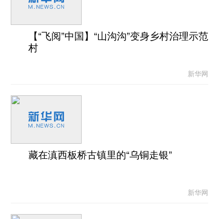
【“飞阅”中国】“山沟沟”变身乡村治理示范
村
新华网
藏在滇西板桥古镇里的“乌铜走银”
新华网