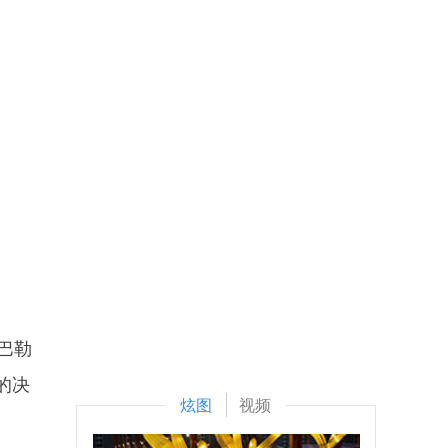
巴勒
的决
炫图
视频