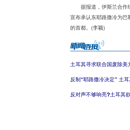
据报道，伊斯兰合作组织
宣布承认东耶路撒冷为巴
的首都。(李颖)
土耳其寻求联合国废除美方
反制“耶路撒冷决定” 土
反对声不够响亮?土耳其