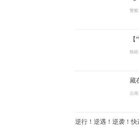
警察
【
铁岭
藏
云南
逆行！逆遇！逆袭！快