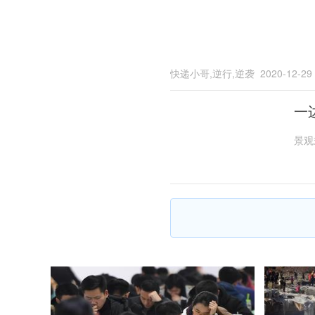
快递小哥,逆行,逆袭
2020-12-29
一
景观