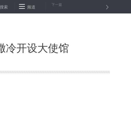
下一篇
土耳其总统说将在东耶路撒冷设驻巴大使馆
搜索
频道
绿色快递加速度 单个快件
撒冷开设大使馆