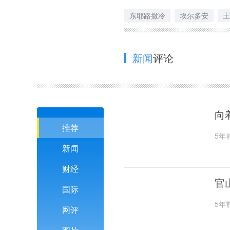
东耶路撒冷
埃尔多安
土
新闻
评论
向
推荐
5年
新闻
财经
官
国际
5年
网评