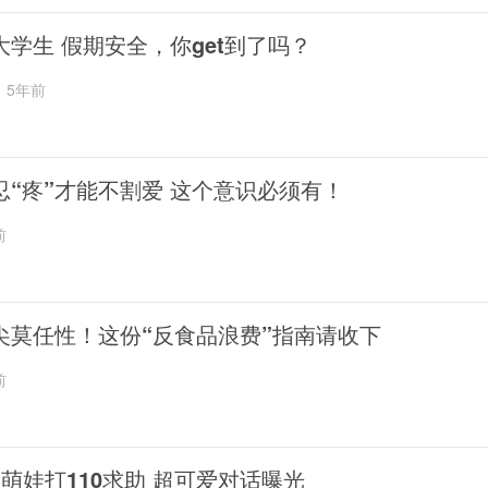
大学生 假期安全，你get到了吗？
5年前
忍“疼”才能不割爱 这个意识必须有！
前
尖莫任性！这份“反食品浪费”指南请收下
前
岁萌娃打110求助 超可爱对话曝光