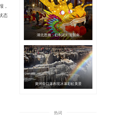
报，
状态
湖北恩施：赶制彩灯迎新年
黄河壶口瀑布现冰瀑彩虹美景
热词