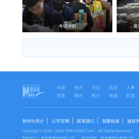
考研冲刺
黄
时政
地方
法治
高层
人事
思客
网评
图片
视频
彩票
新华社简介
公司官网
联系我们
我要链接
版权
Copyright © 2000 -
2026 XINHUANET.com All Rights Reserved.
制作单位：新华网股份有限公司 版权所有：新华网股份有限公司