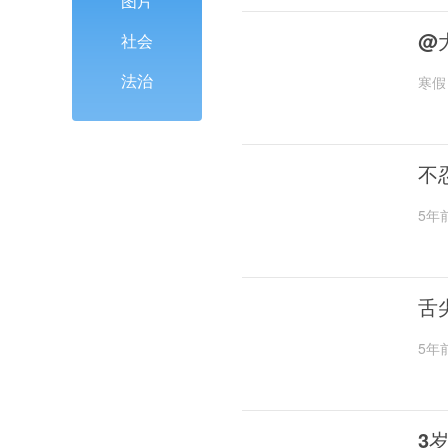
图片
@
社会
法治
寒假
不
5年
舌
5年
3