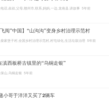
,电话,叔叔,父母,赣州市,联系,妈妈,一边,龙南县,讲故事
5年前
“飞阅”中国】“山沟沟”变身乡村治理示范村
,柴家堡子村,全国乡村治理示范村,村屯绿化,生活垃圾治理
5年前
在滇西板桥古镇里的“乌铜走银”
,保山,乌铜走银
5年前
递小哥于洋洋又买了2辆车