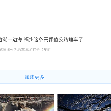
边湖一边海 福州这条高颜值公路通车了
式滨海公路,通车,旅游打卡
5年前
加载更多