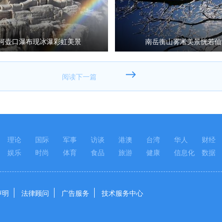
河壶口瀑布现冰瀑彩虹美景
南岳衡山雾凇美景恍若仙
理论
国际
军事
访谈
港澳
台湾
华人
财经
娱乐
时尚
体育
食品
旅游
健康
信息化
数据
声明
法律顾问
广告服务
技术服务中心