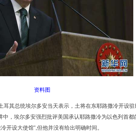
资料图
耳其总统埃尔多安当天表示，土将在东耶路撒冷开设驻
讲中，埃尔多安强烈批评美国承认耶路撒冷为以色列首都
撒冷开设大使馆”,但他并没有给出明确时间。