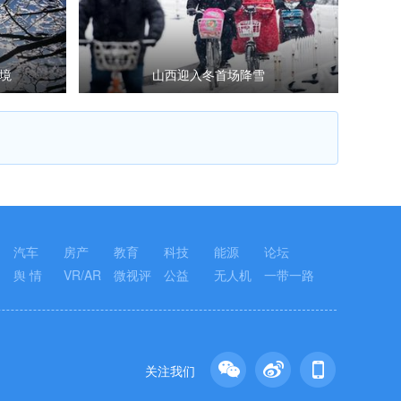
境
山西迎入冬首场降雪
汽车
房产
教育
科技
能源
论坛
舆 情
VR/AR
微视评
公益
无人机
一带一路
关注我们