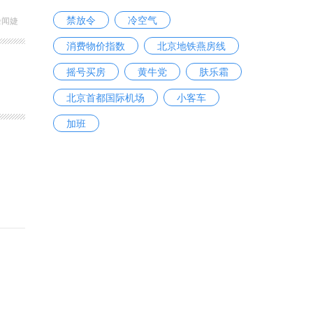
禁放令
冷空气
余闻婕
消费物价指数
北京地铁燕房线
摇号买房
黄牛党
肤乐霜
北京首都国际机场
小客车
加班