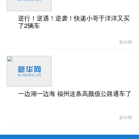
逆行！逆遇！逆袭！快递小哥于洋洋又买
了2辆车
新华网
一边湖一边海 福州这条高颜值公路通车了
新华网