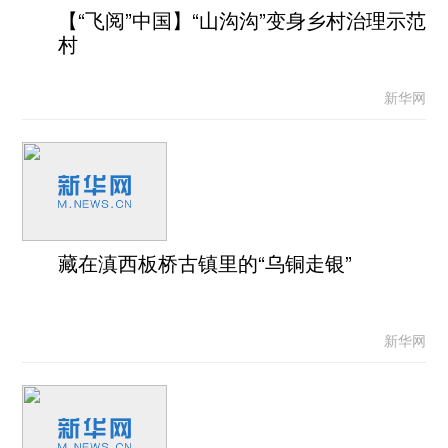
【“飞阅”中国】“山沟沟”变身乡村治理示范
村
新华网
藏在滇西板桥古镇里的“乌铜走银”
新华网