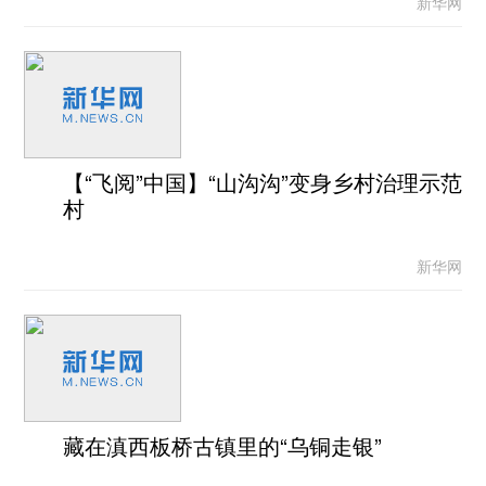
新华网
【“飞阅”中国】“山沟沟”变身乡村治理示范
村
新华网
藏在滇西板桥古镇里的“乌铜走银”