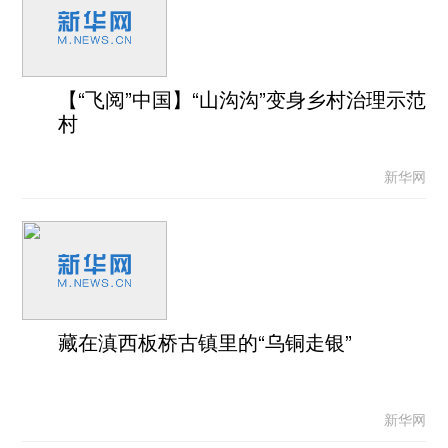
【“飞阅”中国】“山沟沟”变身乡村治理示范
村
新华网
藏在滇西板桥古镇里的“乌铜走银”
新华网