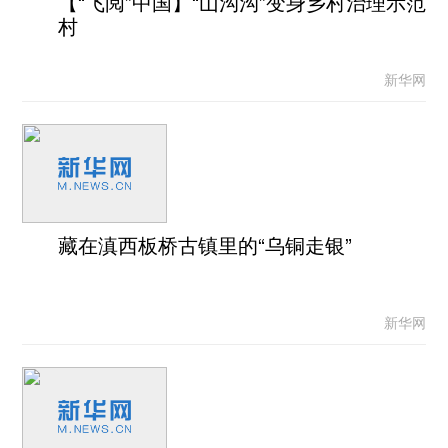
【“飞阅”中国】“山沟沟”变身乡村治理示范
村
新华网
藏在滇西板桥古镇里的“乌铜走银”
新华网