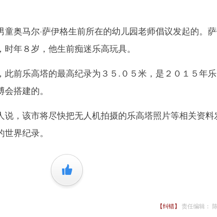
。
奥马尔·萨伊格生前所在的幼儿园老师倡议发起的。萨
，时年８岁，他生前痴迷乐高玩具。
前乐高塔的最高纪录为３５.０５米，是２０１５年乐
博会搭建的。
说，该市将尽快把无人机拍摄的乐高塔照片等相关资料
的世界纪录。
+1
【纠错】
责任编辑： 