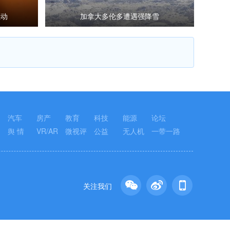
感动
加拿大多伦多遭遇强降雪
汽车
房产
教育
科技
能源
论坛
舆 情
VR/AR
微视评
公益
无人机
一带一路
关注我们