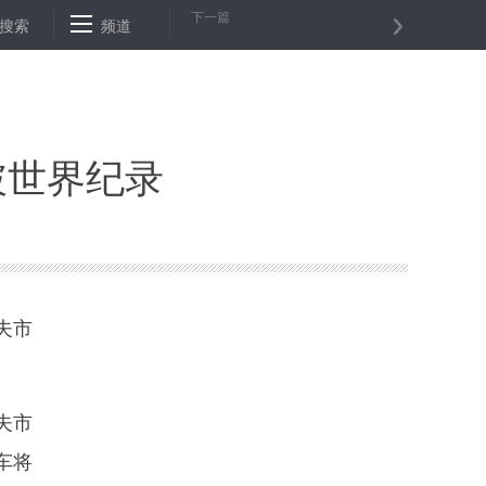
下一篇
的新型控释肥料
搜索
频道
湖南最大的水下盾构隧道沅江隧道启动掘进
杭州
破世界纪录
夫市
夫市
车将