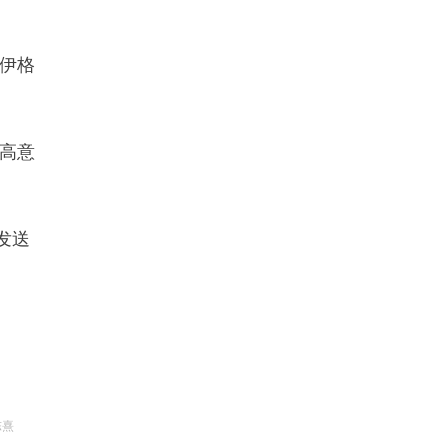
伊格
高意
发送
陈熹