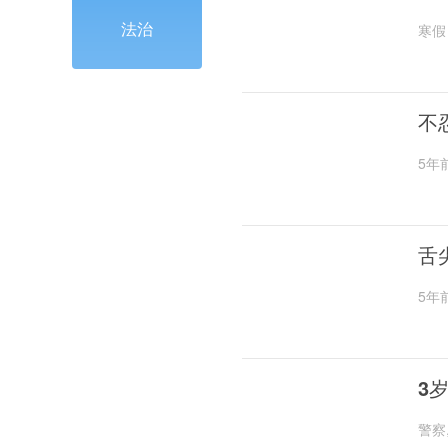
法治
寒假
不
5年
舌
5年
3
警察