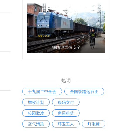
铁路巡线保安全
热词
十九届二中全会
全国铁路运行图
增收计划
条码支付
校园欺凌
房屋租赁
空气污染
环卫工人
灯泡糖