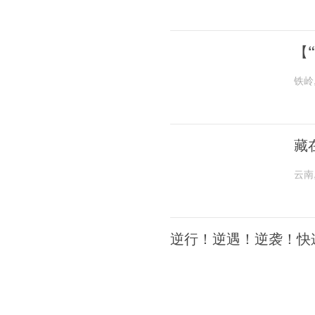
【
铁岭
藏
云南
逆行！逆遇！逆袭！快