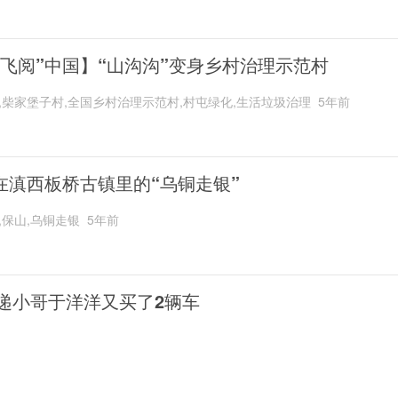
“飞阅”中国】“山沟沟”变身乡村治理示范村
,柴家堡子村,全国乡村治理示范村,村屯绿化,生活垃圾治理
5年前
在滇西板桥古镇里的“乌铜走银”
,保山,乌铜走银
5年前
递小哥于洋洋又买了2辆车