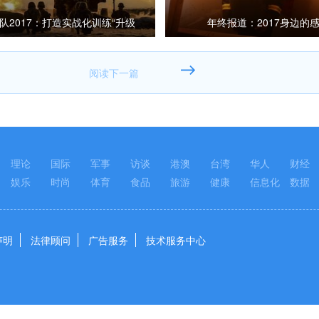
队2017：打造实战化训练“升级
年终报道：2017身边的
版”
理论
国际
军事
访谈
港澳
台湾
华人
财经
娱乐
时尚
体育
食品
旅游
健康
信息化
数据
声明
法律顾问
广告服务
技术服务中心