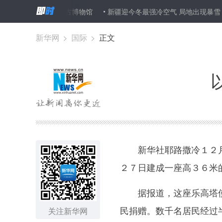
陕西将建考古博物馆
新疆迎今冬最强冷空气 局地出现暴雪
新
新华网
>
国际
>
正文
新华社耶路撒冷１２月
２７日建成一座高３６米
据报道，这座乐高塔使
民捐赠。数千名居民经过
关注新华网