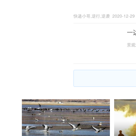
快递小哥,逆行,逆袭
2020-12-29
一
景观