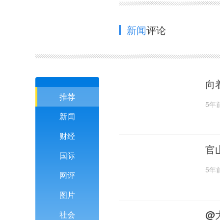
新闻
评论
向
推荐
5年
新闻
财经
官
国际
5年
网评
图片
@
社会