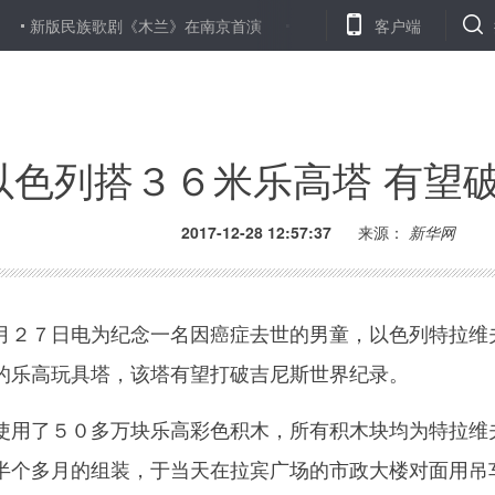
版民族歌剧《木兰》在南京首演
我国学者研发出可提高硒元素利用率
客户端
以色列搭３６米乐高塔 有望
2017-12-28 12:57:37
来源：
新华网
２７日电为纪念一名因癌症去世的男童，以色列特拉维
的乐高玩具塔，该塔有望打破吉尼斯世界纪录。
用了５０多万块乐高彩色积木，所有积木块均为特拉维
半个多月的组装，于当天在拉宾广场的市政大楼对面用吊