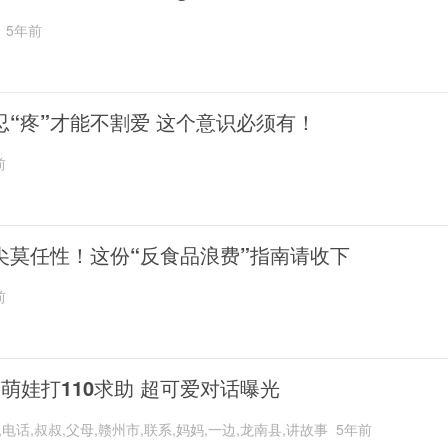
5年前
忍“疼”才能不割爱 这个意识必须有！
前
尖莫任性！这份“反食品浪费”指南请收下
前
岁萌娃打110求助 超可爱对话曝光
,电话,叔叔,父母,赣州市,联系,妈妈,一边,龙南县,讲故事
5年前