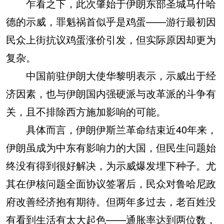
乍看之下，此次肇始于伊朗东部圣城马什哈
德的示威，罪魁祸首似乎是鸡蛋——游行最初因
民众上街抗议鸡蛋涨价引发，但实际原因却更为
复杂。
中国前驻伊朗大使华黎明表示，示威出于经
济因素，也与伊朗国内强硬派与改革派的斗争有
关，且不排除西方施加影响的可能。
具体而言，伊朗伊斯兰革命结束近40年来，
伊朗虽成为中东有影响力的大国，但民生问题始
终没有得到很好解决，为示威爆发埋下种子。尤
其在伊核问题全面协议签署后，民众对鲁哈尼政
府改善经济抱有期待。但两年多过去，老百姓没
有看到生活有太大起色——通胀率达到两位数，