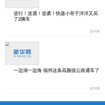
逆行！逆遇！逆袭！快递小哥于洋洋又买
了2辆车
新华网
一边湖一边海 福州这条高颜值公路通车了
新华网