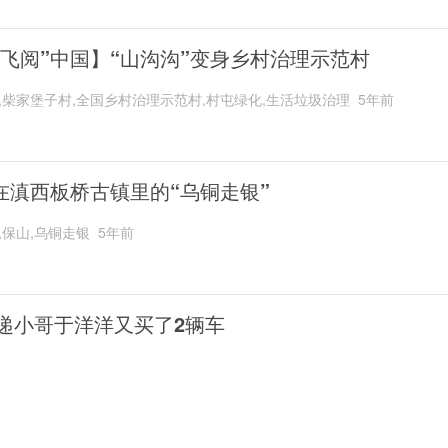
“飞阅”中国】“山沟沟”变身乡村治理示范村
,柴家堡子村,全国乡村治理示范村,村屯绿化,生活垃圾治理
5年前
在滇西板桥古镇里的“乌铜走银”
,保山,乌铜走银
5年前
递小哥于洋洋又买了2辆车