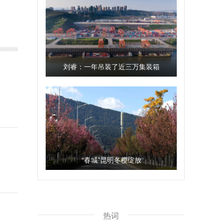
刘睿：一年吊装了近三万集装箱
“春城”昆明冬樱绽放
热词