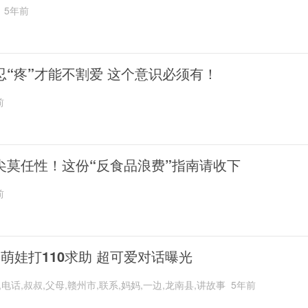
5年前
忍“疼”才能不割爱 这个意识必须有！
前
尖莫任性！这份“反食品浪费”指南请收下
前
岁萌娃打110求助 超可爱对话曝光
,电话,叔叔,父母,赣州市,联系,妈妈,一边,龙南县,讲故事
5年前