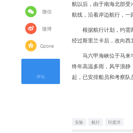
航以后，由于南海北部受
微信
航线，沿着岸边航行，一
微博
根据航行计划，约需两
经过斯里兰卡后，改向西
Qzone
马六甲海峡位于马来半
终年高温多雨，风平浪静
起，已安排船员和考察队
评论
实验
航行
印度洋