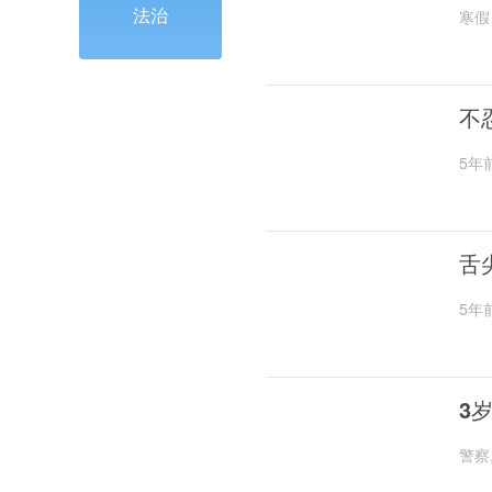
法治
寒假
不
5年
舌
5年
3
警察