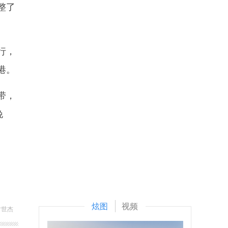
整了
行，
港。
带，
晚
炫图
视频
尹世杰