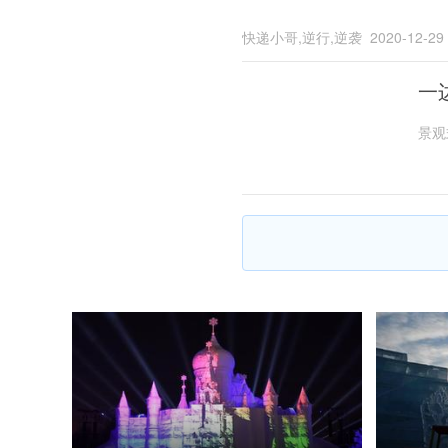
快递小哥,逆行,逆袭
2020-12-29
一
景观