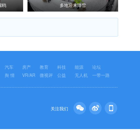
嘴鸥
多地迎来降雪
汽车
房产
教育
科技
能源
论坛
舆 情
VR/AR
微视评
公益
无人机
一带一路
关注我们