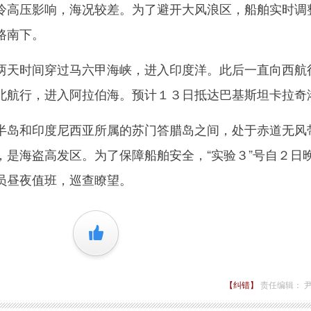
冷高压影响，海况较差。为了避开大风浪区，船舶实时调
路南下。
天时间穿过马六甲海峡，进入印度洋。此后一直向西航
北航行，进入阿拉伯海。预计１３日抵达巴基斯坦卡拉奇
岛和印度尼西亚所属的苏门答腊岛之间，处于赤道无风
，是海盗高发区。为了保障船舶安全，“实验３”号自２日
员昼夜值班，巡查瞭望。
+1
【纠错】
责任编辑： 