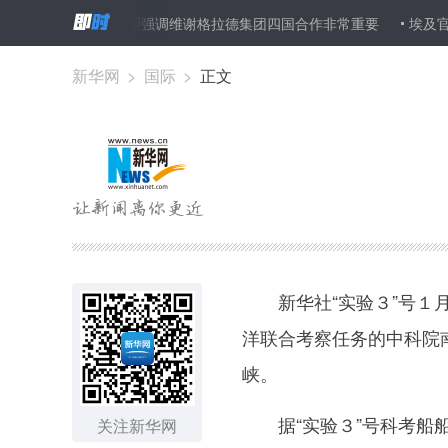
省长
匈波总理强调维谢格拉德集团四国合作非常重要
埃及官员：
新华网
>
国际
>
正文
新华社“实验３”号１月
洋联合考察任务的中科院
峡。
据“实验３”号科考船船
关注新华网