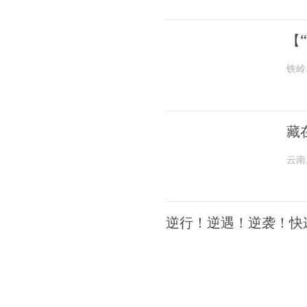
【
铁岭
藏
云南
逆行！逆遇！逆袭！快