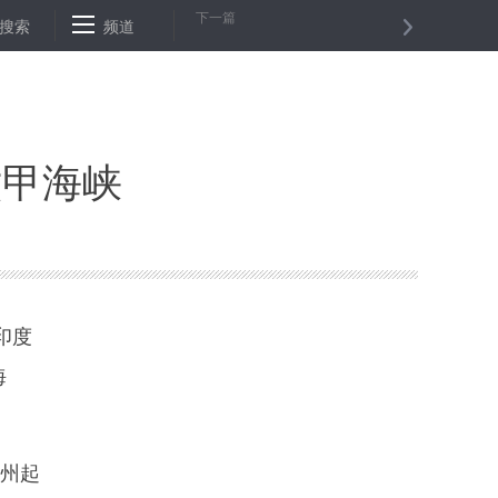
下一篇
革新动力——江西自我加压深化“放管服”观察
搜索
频道
老挝２０１７年处理涉
六甲海峡
印度
海
广州起