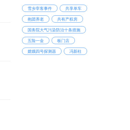
雪乡宰客事件
共享单车
抱团养老
共有产权房
国务院大气污染防治十条措施
五险一金
板门店
嫦娥四号探测器
冯新柱
夫妻相