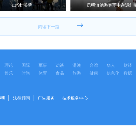
出“冰”芙蓉
昆明滇池游客雨中邂逅红
理论
国际
军事
访谈
港澳
台湾
华人
财经
娱乐
时尚
体育
食品
旅游
健康
信息化
数据
声明
法律顾问
广告服务
技术服务中心