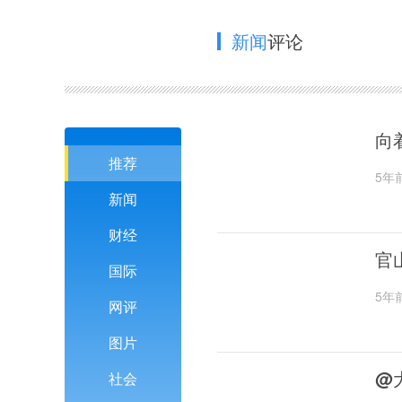
新闻
评论
向
推荐
5年
新闻
财经
官
国际
5年
网评
图片
@
社会