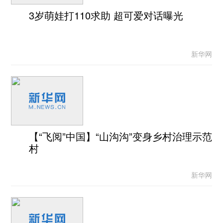
3岁萌娃打110求助 超可爱对话曝光
新华网
【“飞阅”中国】“山沟沟”变身乡村治理示范
村
新华网