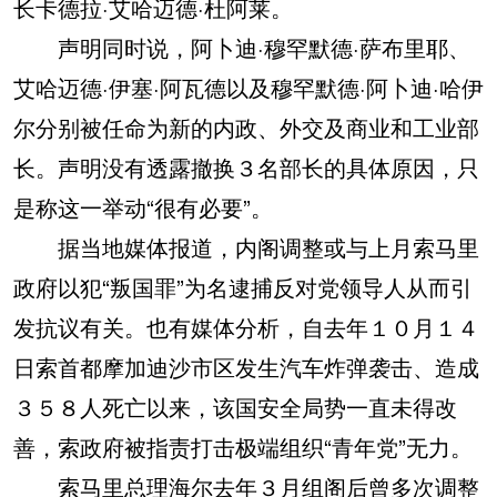
长卡德拉·艾哈迈德·杜阿莱。
声明同时说，阿卜迪·穆罕默德·萨布里耶、
艾哈迈德·伊塞·阿瓦德以及穆罕默德·阿卜迪·哈伊
尔分别被任命为新的内政、外交及商业和工业部
长。声明没有透露撤换３名部长的具体原因，只
是称这一举动“很有必要”。
据当地媒体报道，内阁调整或与上月索马里
政府以犯“叛国罪”为名逮捕反对党领导人从而引
发抗议有关。也有媒体分析，自去年１０月１４
日索首都摩加迪沙市区发生汽车炸弹袭击、造成
３５８人死亡以来，该国安全局势一直未得改
善，索政府被指责打击极端组织“青年党”无力。
索马里总理海尔去年３月组阁后曾多次调整