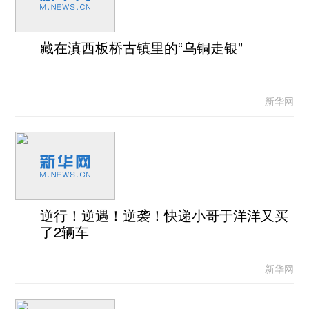
藏在滇西板桥古镇里的“乌铜走银”
新华网
逆行！逆遇！逆袭！快递小哥于洋洋又买
了2辆车
新华网