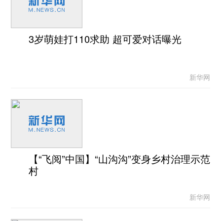
3岁萌娃打110求助 超可爱对话曝光
新华网
【“飞阅”中国】“山沟沟”变身乡村治理示范
村
新华网