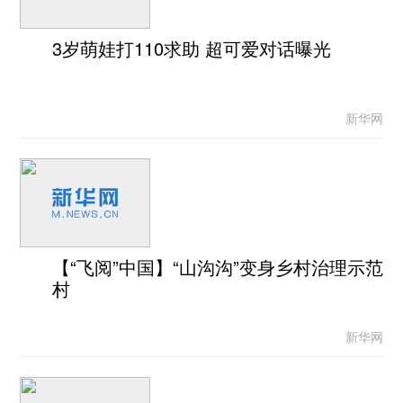
3岁萌娃打110求助 超可爱对话曝光
新华网
【“飞阅”中国】“山沟沟”变身乡村治理示范
村
新华网