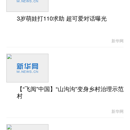
3岁萌娃打110求助 超可爱对话曝光
新华网
【“飞阅”中国】“山沟沟”变身乡村治理示范
村
新华网