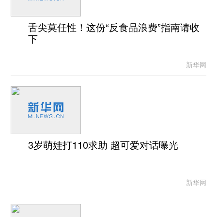
舌尖莫任性！这份“反食品浪费”指南请收
下
新华网
3岁萌娃打110求助 超可爱对话曝光
新华网