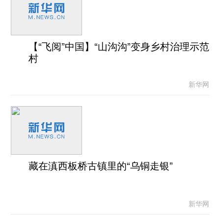
【“飞阅”中国】“山沟沟”变身乡村治理示范
村
新华网
藏在滇西板桥古镇里的“乌铜走银”
新华网