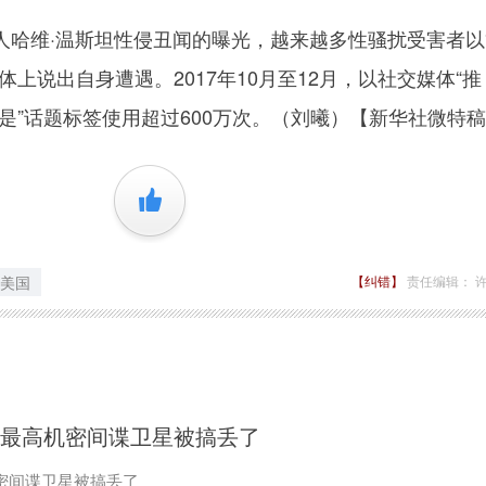
维·温斯坦性侵丑闻的曝光，越来越多性骚扰受害者以
体上说出自身遭遇。2017年10月至12月，以社交媒体“推
我也是”话题标签使用超过600万次。（刘曦）【新华社微特
+1
美国
【纠错】
责任编辑： 
 最高机密间谍卫星被搞丢了
密间谍卫星被搞丢了