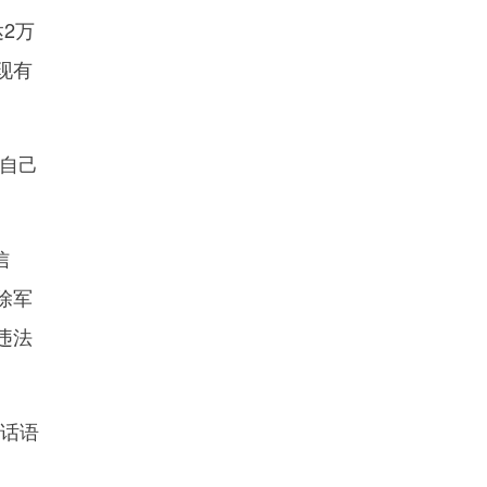
2万
现有
自己
信
除军
违法
话语