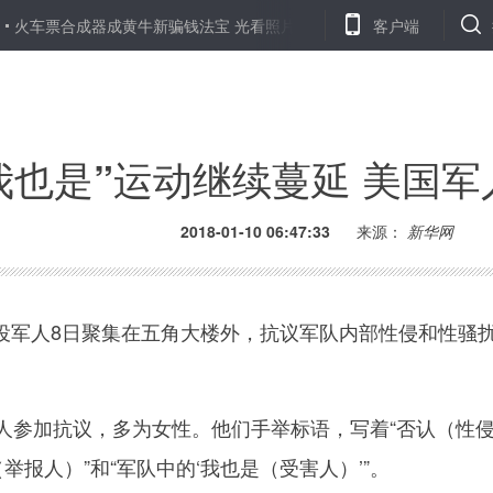
合成器成黄牛新骗钱法宝 光看照片几乎一样
卫计委：预计流感活动
客户端
我也是”运动继续蔓延 美国
2018-01-10 06:47:33
来源：
新华网
军人8日聚集在五角大楼外，抗议军队内部性侵和性骚
参加抗议，多为女性。他们手举标语，写着“否认（性
举报人）”和“军队中的‘我也是（受害人）’”。