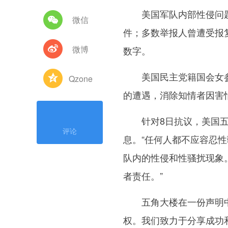
美国军队内部性侵问题严
微信
件；多数举报人曾遭受报
微博
数字。
美国民主党籍国会女参议
Qzone
的遭遇，消除知情者因害
针对8日抗议，美国五角
评论
息。“任何人都不应容忍性
队内的性侵和性骚扰现象
者责任。”
五角大楼在一份声明中说
权。我们致力于分享成功