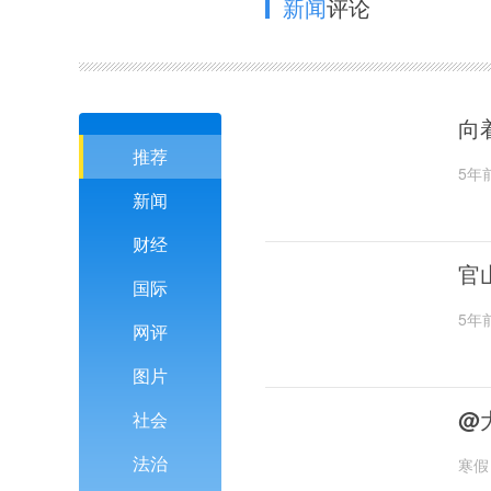
新闻
评论
向
推荐
5年
新闻
财经
官
国际
5年
网评
图片
@
社会
法治
寒假