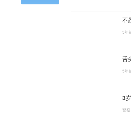
不
5年
舌
5年
3
警察