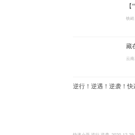
【
铁岭
藏
云南
逆行！逆遇！逆袭！快
快递小哥,逆行,逆袭
2020-12-29