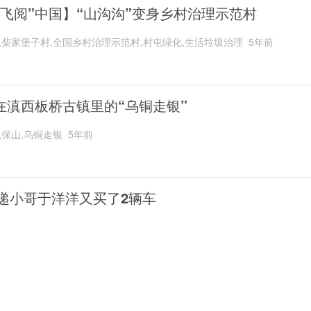
“飞阅”中国】“山沟沟”变身乡村治理示范村
,柴家堡子村,全国乡村治理示范村,村屯绿化,生活垃圾治理
5年前
在滇西板桥古镇里的“乌铜走银”
,保山,乌铜走银
5年前
递小哥于洋洋又买了2辆车