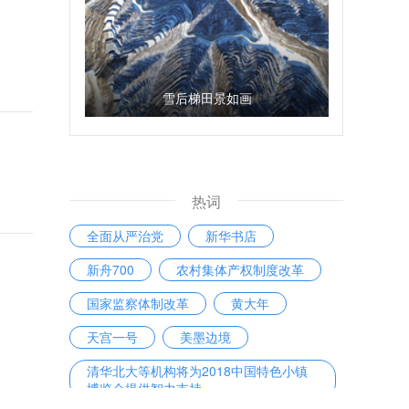
雪后梯田景如画
热词
全面从严治党
新华书店
新舟700
农村集体产权制度改革
国家监察体制改革
黄大年
天宫一号
美墨边境
清华北大等机构将为2018中国特色小镇
博览会提供智力支持