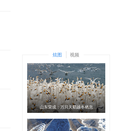
炫图
视频
山东荣成：万只天鹅越冬栖息