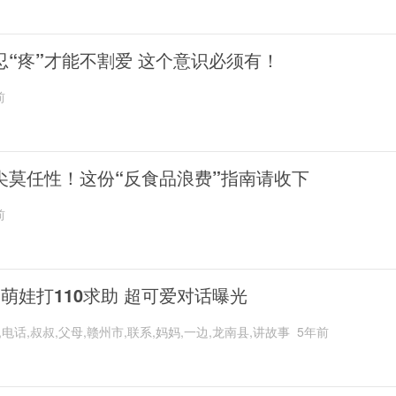
忍“疼”才能不割爱 这个意识必须有！
前
尖莫任性！这份“反食品浪费”指南请收下
前
岁萌娃打110求助 超可爱对话曝光
,电话,叔叔,父母,赣州市,联系,妈妈,一边,龙南县,讲故事
5年前