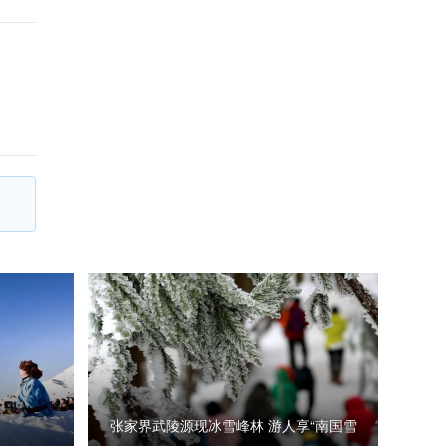
房地产调控
张家界武陵源现冰雪峰林 游人享“南国雪