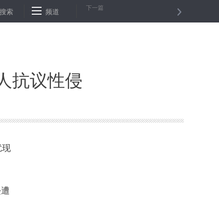
下一篇
高峰还将持续一段时间
搜索
频道
女子为等老公阻高铁关门 专家：尚不足进入黑
军人抗议性侵
扰现
侵遭