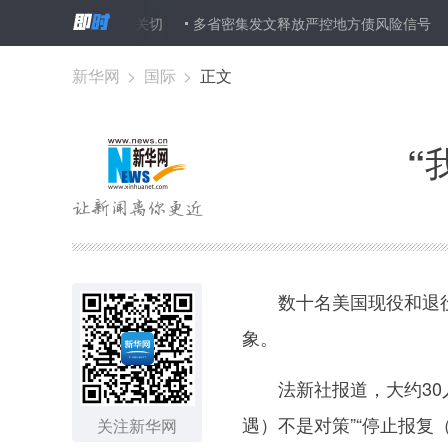
回应公众七大关切
多省密集发文释放严控地方债风险信号
火车票
新华网
>
国际
>
正文
“
数十名美国现役和退役
象。
法新社报道，大约30人
遇）不是对策”“停止报复（
关注新华网