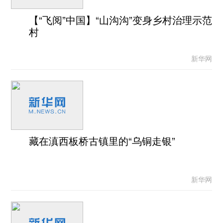
【“飞阅”中国】“山沟沟”变身乡村治理示范
村
新华网
藏在滇西板桥古镇里的“乌铜走银”
新华网