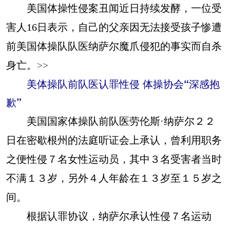
美国体操性侵案丑闻近日持续发酵，一位受
害人16日表示，自己的父亲因无法接受孩子惨遭
前美国体操队队医纳萨尔魔爪侵犯的事实而自杀
身亡。
>>
美体操队前队医认罪性侵 体操协会“深感抱
歉”
美国国家体操队前队医劳伦斯·纳萨尔２２
日在密歇根州的法庭听证会上承认，曾利用职务
之便性侵７名女性运动员，其中３名受害者当时
不满１３岁，另外４人年龄在１３岁至１５岁之
间。
根据认罪协议，纳萨尔承认性侵７名运动