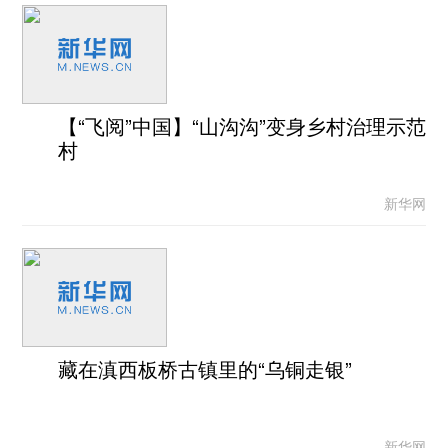
【“飞阅”中国】“山沟沟”变身乡村治理示范
村
新华网
藏在滇西板桥古镇里的“乌铜走银”
新华网