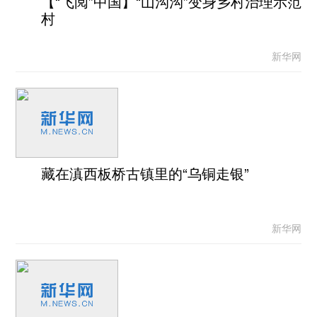
【“飞阅”中国】“山沟沟”变身乡村治理示范
村
新华网
藏在滇西板桥古镇里的“乌铜走银”
新华网