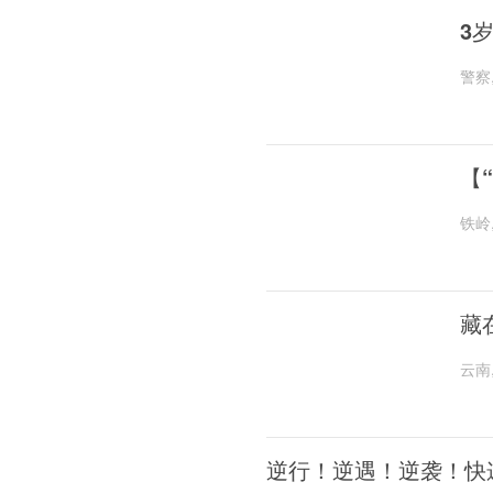
3
警察
【
铁岭
藏
云南
逆行！逆遇！逆袭！快