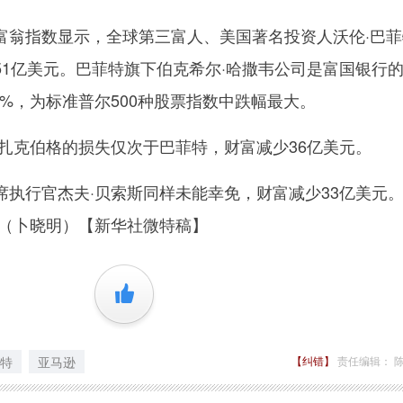
指数显示，全球第三富人、美国著名投资人沃伦·巴菲
51亿美元。巴菲特旗下伯克希尔·哈撒韦公司是富国银行
2%，为标准普尔500种股票指数中跌幅最大。
克伯格的损失仅次于巴菲特，财富减少36亿美元。
行官杰夫·贝索斯同样未能幸免，财富减少33亿美元
。（卜晓明）【新华社微特稿】
+1
特
亚马逊
【纠错】
责任编辑： 