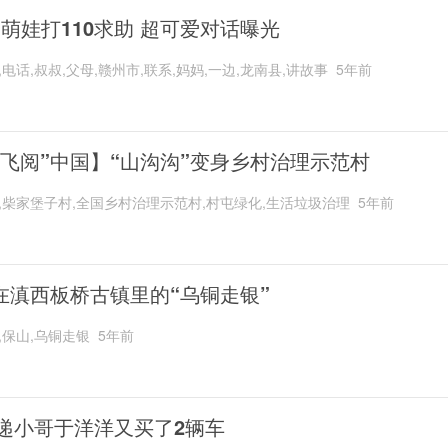
岁萌娃打110求助 超可爱对话曝光
,电话,叔叔,父母,赣州市,联系,妈妈,一边,龙南县,讲故事
5年前
“飞阅”中国】“山沟沟”变身乡村治理示范村
,柴家堡子村,全国乡村治理示范村,村屯绿化,生活垃圾治理
5年前
在滇西板桥古镇里的“乌铜走银”
,保山,乌铜走银
5年前
递小哥于洋洋又买了2辆车