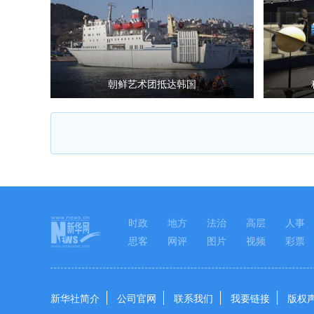
朝鲜艺术团抵达韩国
时政
地方
法治
高层
人事
思客
网评
图片
视频
彩票
新华社简介
公司官网
联系我们
我要链接
版权