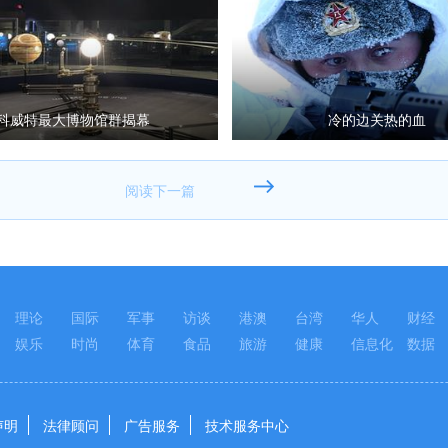
科威特最大博物馆群揭幕
冷的边关热的血
理论
国际
军事
访谈
港澳
台湾
华人
财经
娱乐
时尚
体育
食品
旅游
健康
信息化
数据
声明
法律顾问
广告服务
技术服务中心