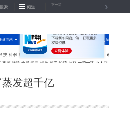
下一篇
平旅游业态已到终结时
搜索
频道
“点外卖”正在改变传统的生活方式
乡村教师
富蒸发超千亿