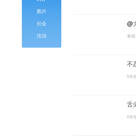
图片
@
社会
法治
寒假
不
5年
舌
5年