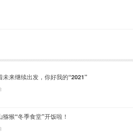
着未来继续出发，你好我的“2021”
前
山猕猴“冬季食堂”开饭啦！
前