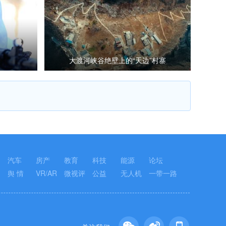
大渡河峡谷绝壁上的“天边”村寨
汽车
房产
教育
科技
能源
论坛
舆 情
VR/AR
微视评
公益
无人机
一带一路