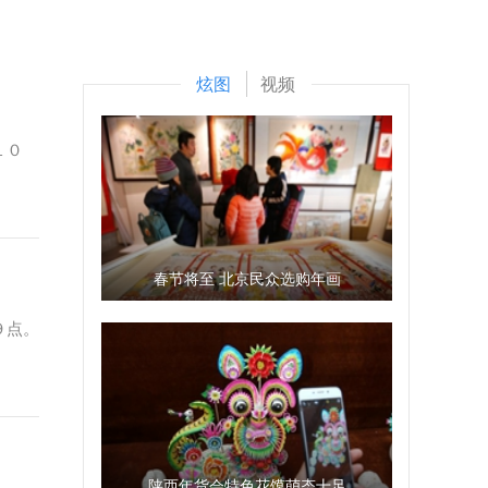
炫图
视频
１０
春节将至 北京民众选购年画
９点。
陕西年货会特色花馍萌态十足