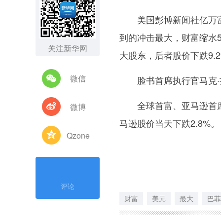
美国彭博新闻社亿万富翁
到的冲击最大，财富缩水
关注新华网
大股东，后者股价下跌9.
微信
脸书首席执行官马克·扎
全球首富、亚马逊首席执
微博
马逊股价当天下跌2.8%
Qzone
评论
财富
美元
最大
巴菲