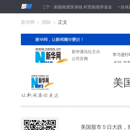
10℃以上
辽宁：刷脸能查医保钱 村里能领养老金
好保姆，怎么
新华网
>
国际
>
正文
美
美国股市５日大跌，致使