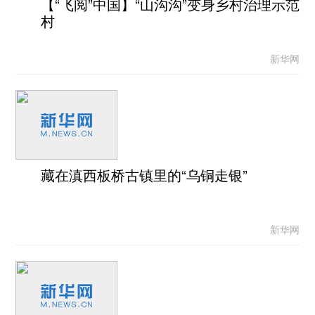
【“飞阅”中国】“山沟沟”变身乡村治理示范
村
新华网
藏在滇西板桥古镇里的“乌铜走银”
新华网