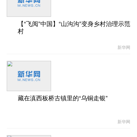
【“飞阅”中国】“山沟沟”变身乡村治理示范
村
新华网
藏在滇西板桥古镇里的“乌铜走银”
新华网