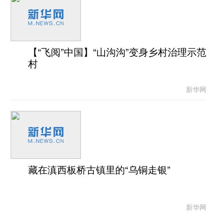
【“飞阅”中国】“山沟沟”变身乡村治理示范
村
新华网
藏在滇西板桥古镇里的“乌铜走银”
新华网