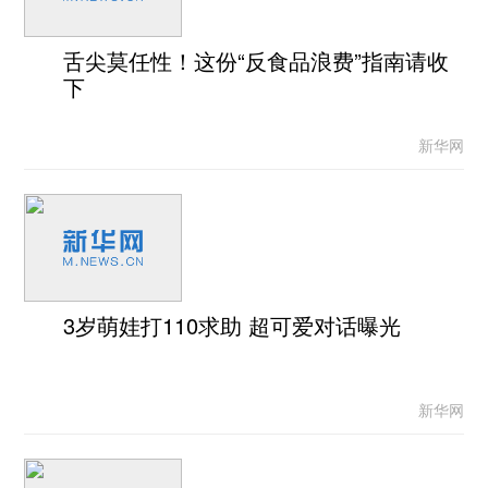
舌尖莫任性！这份“反食品浪费”指南请收
下
新华网
3岁萌娃打110求助 超可爱对话曝光
新华网