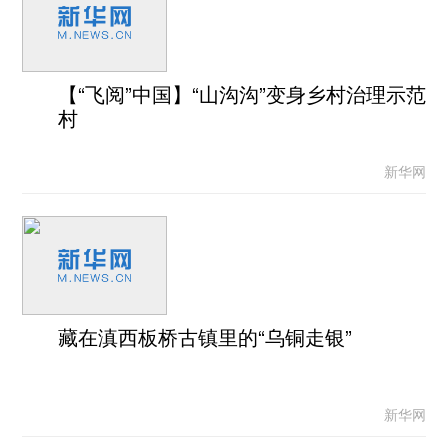
【“飞阅”中国】“山沟沟”变身乡村治理示范
村
新华网
藏在滇西板桥古镇里的“乌铜走银”
新华网