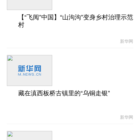
【“飞阅”中国】“山沟沟”变身乡村治理示范
村
新华网
藏在滇西板桥古镇里的“乌铜走银”
新华网